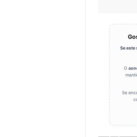
Gos
Se este
O
aon
manti
Se enco
c