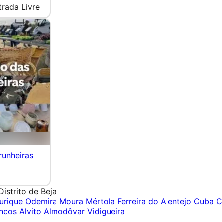
trada Livre
unheiras
Distrito de Beja
urique
Odemira
Moura
Mértola
Ferreira do Alentejo
Cuba
C
ancos
Alvito
Almodôvar
Vidigueira