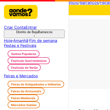
Início
/
Barrancos
/
Feir
Criar Conta
Entrar
Distrito de Beja
Barrancos
›
Hoje
·
Amanhã
·
Fim de semana
Festas e Festivais
Santos Populares
Festivais Gastronómicos
Festivais de Verão
Feiras e Mercados
Feiras de Antiguidades e Velharias
Feiras de Artesanato
Feiras Medievais
Mercados Saloios