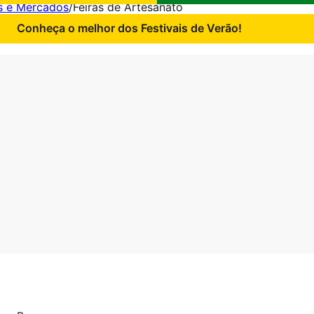
as e Mercados
/
Feiras de Artesanato
Conheça o melhor dos Festivais de Verão!