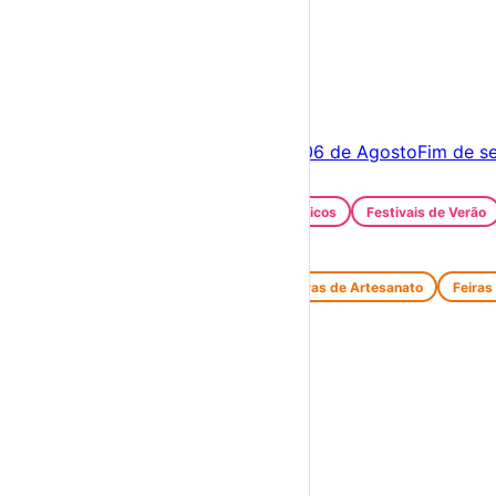
×
Criar Conta
Entrar
Acontece hoje
05 de Agosto
Amanhã
06 de Agosto
Fim de s
Festas e Festivais
Santos Populares
Festivais Gastronómicos
Festivais de Verão
Feiras e Mercados
Feiras de Antiguidades e Velharias
Feiras de Artesanato
Feiras
Espetáculos
Teatro
Concertos
Cinema
Miúdos e Família
Exposições
Diversos
Praias Fluviais