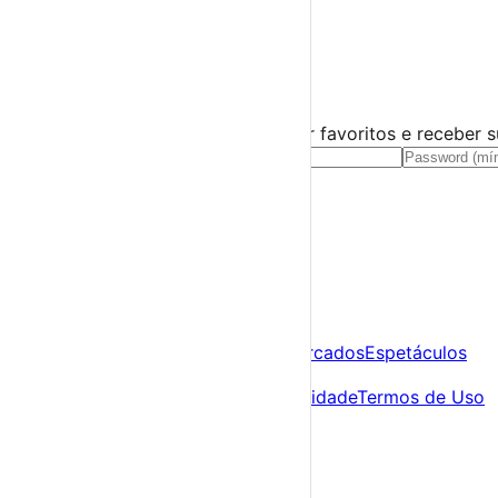
Distrito de Beja
Barrancos
›
☀️
💻
🌙
🤍
Guarda este evento
Cria uma conta gratuita para guardar favoritos e receber 
Já tens conta?
Entra aqui
A tua agenda cultural de Portugal
Descobre
Agenda
Festas e Festivais
Feiras e Mercados
Espetáculos
Sobre
Sobre nós
Contacto
Política de Privacidade
Termos de Uso
Para Organizadores
Submeter Evento
Minha Conta
Segue-nos