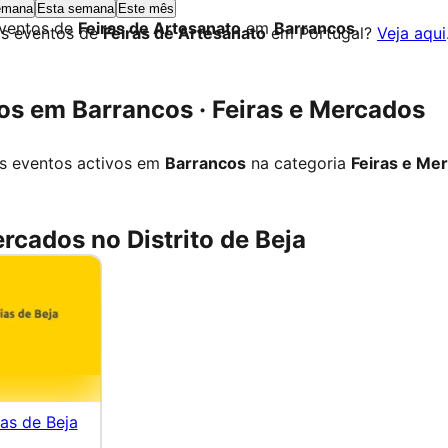
emana
Esta semana
Este mês
eventos de
Feiras de Artesanato
em
Barrancos
.
os eventos de
Feiras de Artesanato
em Portugal?
Veja aqui
s em Barrancos · Feiras e Mercados
s eventos activos em
Barrancos
na categoria
Feiras e Me
ercados no Distrito de Beja
ias de Beja