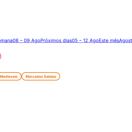
emana
08 – 09 Ago
Próximos dias
05 – 12 Ago
Este mês
Agos
 Medievais
Mercados Saloios