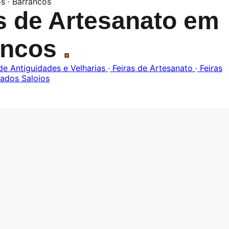
s · Barrancos
s de Artesanato em
ancos
.
de Antiguidades e Velharias
·
Feiras de Artesanato
·
Feiras
ados Saloios