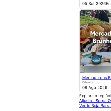
05 Set 2026
En
Mercado das Br
Odemira
08 Ago 2026
Explora a região
Aljustrel
Serpa
O
Verde
Beja
Barr