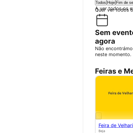
Todos
Hoje
Fim de s
A ver todos os 
Quer ver todos 
Sem evento
agora
Não encontrámo
neste momento.
Feiras e M
Feira de Velhar
Beja