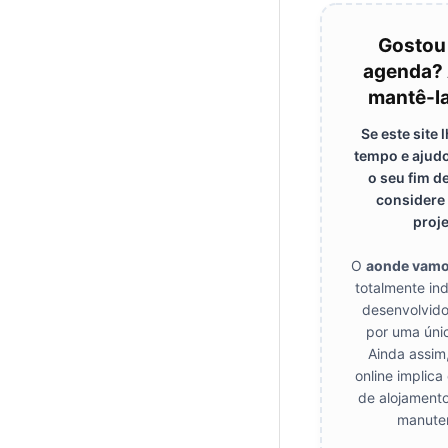
Gostou
agenda? 
mantê-la
Se este site
tempo e ajudo
o seu fim d
considere 
proje
O
aonde vam
totalmente in
desenvolvido
por uma úni
Ainda assim
online implica
de alojamento
manute