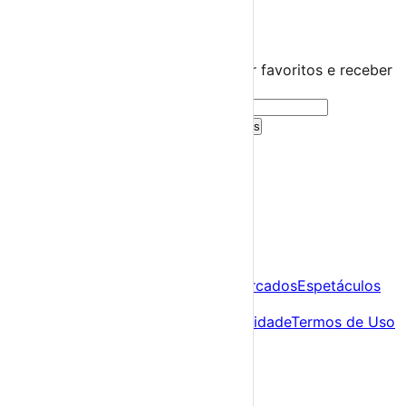
🤍
Guarda este evento
Cria uma conta gratuita para guardar favoritos e receber
sugestões personalizadas.
Criar Conta Grátis
Já tens conta?
Entra aqui
A tua agenda cultural de Portugal
Descobre
Agenda
Festas e Festivais
Feiras e Mercados
Espetáculos
Sobre
Sobre nós
Contacto
Política de Privacidade
Termos de Uso
Para Organizadores
Submeter Evento
Minha Conta
Segue-nos