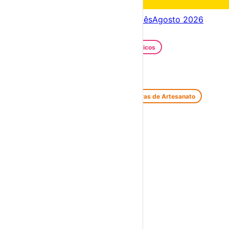
Fim de semana
08 – 09 Ago
Próximos dias
06 – 13 Ago
Este mês
Agosto 2026
Festas e Festivais
Santos Populares
Festivais Gastronómicos
Festivais de Verão
Feiras e Mercados
Feiras de Antiguidades e Velharias
Feiras de Artesanato
Feiras Medievais
Mercados Saloios
Espetáculos
Teatro
Concertos
Cinema
Miúdos e Família
Exposições
Diversos
Praias Fluviais
Distrito de Beja
Barrancos
›
☀️
💻
🌙