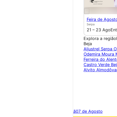
Feira de Agost
Serpa
21 – 23 Ago
Ent
Explora a região
Beja
Aljustrel
Serpa
O
Odemira
Moura
Ferreira do Alen
Castro Verde
Be
Alvito
Almodôva
×
Criar Conta
Entrar
Acontece hoje
06 de Agosto
Amanhã
07 de Agosto