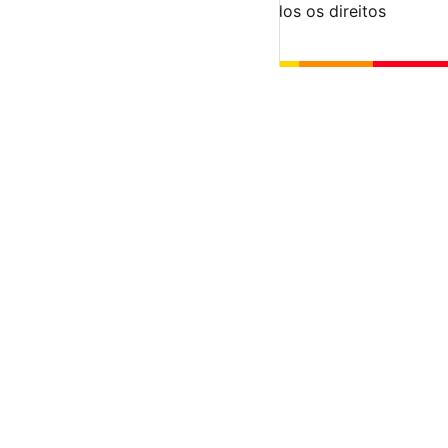
© 2023-2026 aondevamos.pt — Todos os direitos
reservados
↑ Topo