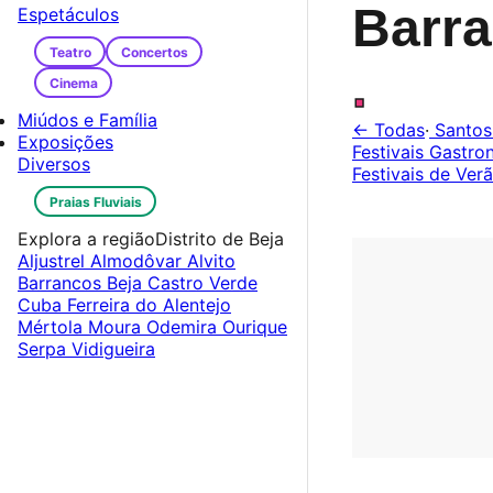
Barr
Espetáculos
Teatro
Concertos
.
Cinema
Miúdos e Família
← Todas
·
Santos
Exposições
Festivais Gastr
Diversos
Festivais de Ver
Praias Fluviais
Explora a região
Distrito de Beja
Aljustrel
Almodôvar
Alvito
Barrancos
Beja
Castro Verde
Cuba
Ferreira do Alentejo
Mértola
Moura
Odemira
Ourique
Serpa
Vidigueira