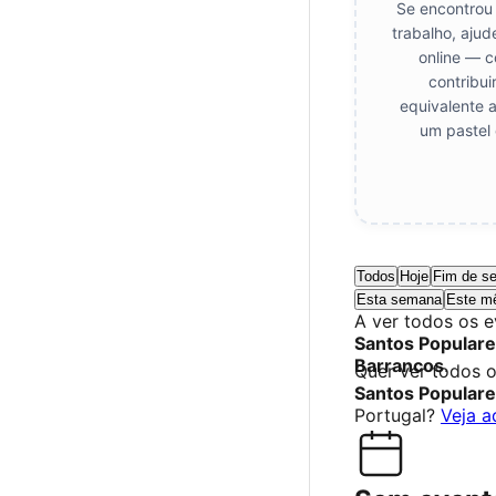
Se encontrou 
trabalho, ajud
online — c
contribui
equivalente 
um pastel 
Todos
Hoje
Fim de s
Esta semana
Este m
A ver todos os 
Santos Popular
Barrancos
.
Quer ver todos 
Santos Popular
Portugal?
Veja a