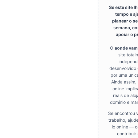
Se este site 
tempo e aj
planear o se
semana, co
apoiar o p
O
aonde vam
site tota
independ
desenvolvido 
por uma únic
Ainda assim,
online impli
reais de alo
domínio e ma
Se encontrou v
trabalho, ajud
lo online — 
contribuir