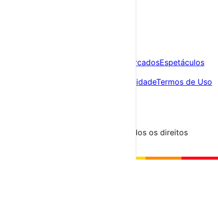
A tua agenda cultural de Portugal
Descobre
Agenda
Festas e Festivais
Feiras e Mercados
Espetáculos
Sobre
Sobre nós
Contacto
Política de Privacidade
Termos de Uso
Para Organizadores
Submeter Evento
Minha Conta
Segue-nos
© 2023-2026 aondevamos.pt — Todos os direitos
reservados
↑ Topo