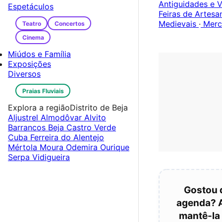
Antiguidades e V
Espetáculos
Feiras de Artes
Medievais
·
Merc
Teatro
Concertos
Cinema
Miúdos e Família
Exposições
Diversos
Praias Fluviais
Explora a região
Distrito de Beja
Aljustrel
Almodôvar
Alvito
Barrancos
Beja
Castro Verde
Cuba
Ferreira do Alentejo
Mértola
Moura
Odemira
Ourique
Serpa
Vidigueira
Gostou 
agenda? A
mantê-la 