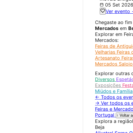
05 Set 202
Ver evento
Chegaste ao fi
Mercados
em
B
Explorar em Feir
Mercados:
Feiras de Antigu
Velharias
Feiras 
Artesanato
Feir
Mercados Saloio
Explorar outras 
Diversos
Espetá
Exposições
Fest
Miúdos e Família
← Todos os even
→ Ver todos os 
Feiras e Mercad
Portugal
↑ Voltar 
Explora a região
Beja