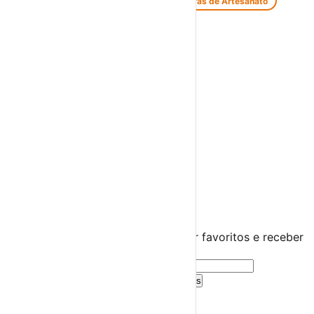
Feiras de Antiguidades e Velharias
Feiras de Artesanato
Feiras Medievais
Mercados Saloios
Espetáculos
Teatro
Concertos
Cinema
Miúdos e Família
Exposições
Diversos
Praias Fluviais
Distrito de Beja
Beja
›
☀️
💻
🌙
🤍
Guarda este evento
Cria uma conta gratuita para guardar favoritos e receber
sugestões personalizadas.
Criar Conta Grátis
Já tens conta?
Entra aqui