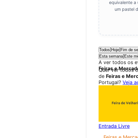
equivalente a
um pastel d
Todos
Hoje
Fim de s
Esta semana
Este m
A ver todos os 
Feiras e Mercad
Quer ver todos 
de
Feiras e Mer
Portugal?
Veja a
Entrada Livre
Feiras e Merc