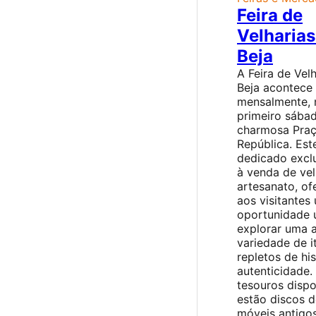
Feira de
Velharias
Beja
A Feira de Vel
Beja acontece
mensalmente, 
primeiro sábad
charmosa Praç
República. Est
dedicado excl
à venda de vel
artesanato, o
aos visitantes
oportunidade 
explorar uma 
variedade de i
repletos de his
autenticidade.
tesouros dispo
estão discos de
móveis antigos