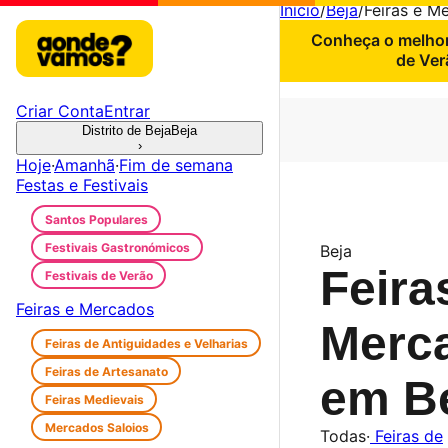
Início
/
Beja
/
Feiras e M
Conheça o melhor
de Ver
Criar Conta
Entrar
Distrito de Beja
Beja
›
Hoje
·
Amanhã
·
Fim de semana
Festas e Festivais
Santos Populares
Festivais Gastronómicos
Beja
Feira
Festivais de Verão
Feiras e Mercados
Merc
Feiras de Antiguidades e Velharias
Feiras de Artesanato
em B
Feiras Medievais
Mercados Saloios
Todas
·
Feiras de