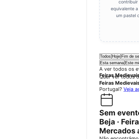
contribui
equivalente a
um pastel 
Todos
Hoje
Fim de s
Esta semana
Este m
A ver todos os 
Feiras Medievai
Quer ver todos 
Feiras Medievai
Portugal?
Veja a
Sem event
Beja · Feir
Mercados 
Não encontrámo