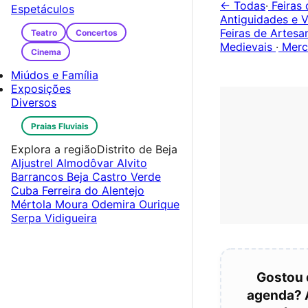
← Todas
·
Feiras 
Espetáculos
Antiguidades e V
Feiras de Artes
Teatro
Concertos
Medievais
·
Merc
Cinema
Miúdos e Família
Exposições
Diversos
Praias Fluviais
Explora a região
Distrito de Beja
Aljustrel
Almodôvar
Alvito
Barrancos
Beja
Castro Verde
Cuba
Ferreira do Alentejo
Mértola
Moura
Odemira
Ourique
Serpa
Vidigueira
Gostou 
agenda? 