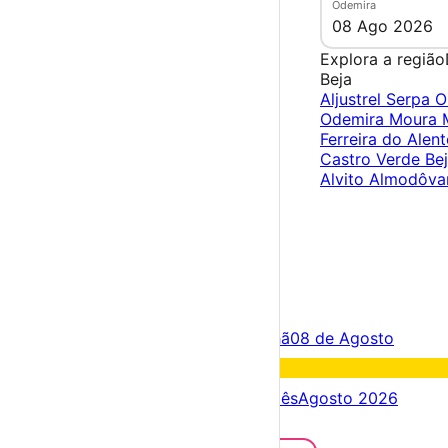
Odemira
08 Ago 2026
Explora a região
Beja
Aljustrel
Serpa
O
Odemira
Moura
Ferreira do Alen
Castro Verde
Be
Alvito
Almodôva
×
Criar Conta
Entrar
Acontece hoje
07 de Agosto
Amanhã
08 de Agosto
Fim de semana
08 – 09 Ago
Próximos dias
07 – 14 Ago
Este mês
Agosto 2026
Festas e Festivais