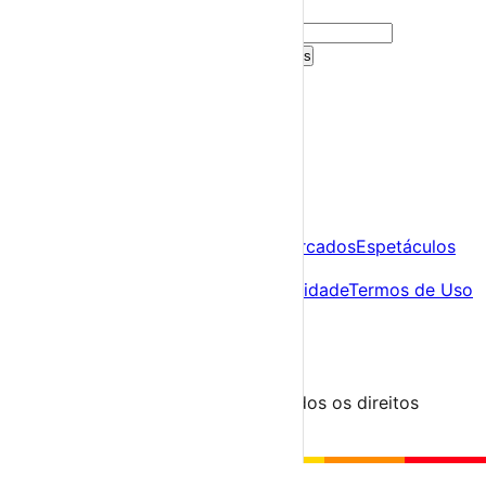
sugestões personalizadas.
Criar Conta Grátis
Já tens conta?
Entra aqui
A tua agenda cultural de Portugal
Descobre
Agenda
Festas e Festivais
Feiras e Mercados
Espetáculos
Sobre
Sobre nós
Contacto
Política de Privacidade
Termos de Uso
Para Organizadores
Submeter Evento
Minha Conta
Segue-nos
© 2023-2026 aondevamos.pt — Todos os direitos
reservados
↑ Topo