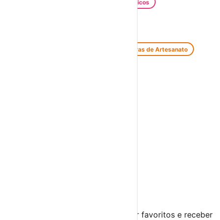
Santos Populares
Festivais Gastronómicos
Festivais de Verão
Feiras e Mercados
Feiras de Antiguidades e Velharias
Feiras de Artesanato
Feiras Medievais
Mercados Saloios
Espetáculos
Teatro
Concertos
Cinema
Miúdos e Família
Exposições
Diversos
Praias Fluviais
Distrito de Beja
Beja
›
☀️
💻
🌙
🤍
Guarda este evento
Cria uma conta gratuita para guardar favoritos e receber