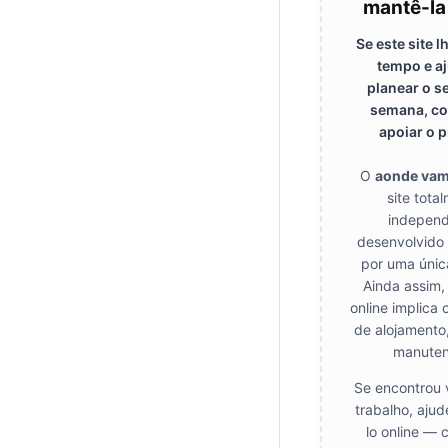
mantê-la
Se este site 
tempo e a
planear o s
semana, co
apoiar o p
O
aonde va
site tota
independ
desenvolvido
por uma únic
Ainda assim,
online implica 
de alojamento
manuten
Se encontrou 
trabalho, aju
lo online — 