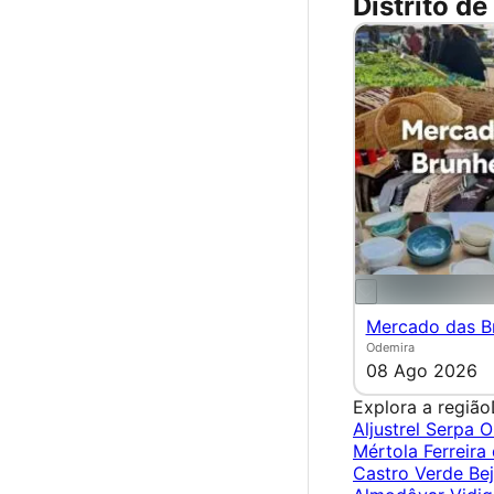
Distrito de
Mercado das Br
Odemira
08 Ago 2026
Explora a região
Aljustrel
Serpa
O
Mértola
Ferreira
Castro Verde
Be