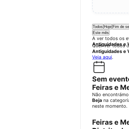
Todos
Hoje
Fim de s
Este mês
A ver todos os 
Antiguidades e 
Quer ver todos 
Antiguidades e 
Veja aqui
.
Sem evento
Feiras e M
Não encontrámos
Beja
na categor
neste momento.
Feiras e M