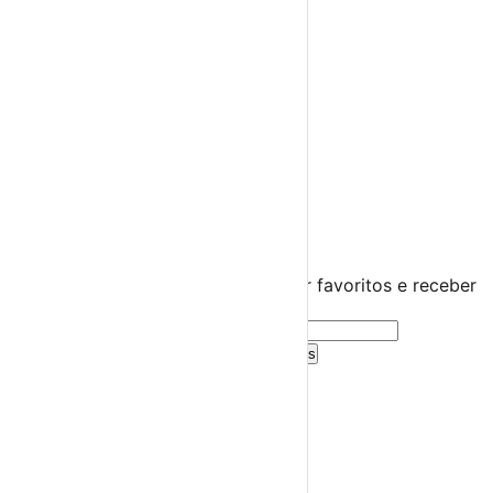
Teatro
Concertos
Cinema
Miúdos e Família
Exposições
Diversos
Praias Fluviais
Distrito de Beja
Beja
›
☀️
💻
🌙
🤍
Guarda este evento
Cria uma conta gratuita para guardar favoritos e receber
sugestões personalizadas.
Criar Conta Grátis
Já tens conta?
Entra aqui