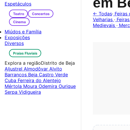
em B
Espetáculos
← Todas
·
Feiras 
Teatro
Concertos
Velharias
·
Feiras
Cinema
Medievais
·
Merc
Miúdos e Família
Exposições
Diversos
Praias Fluviais
Explora a região
Distrito de Beja
Aljustrel
Almodôvar
Alvito
Barrancos
Beja
Castro Verde
Cuba
Ferreira do Alentejo
Mértola
Moura
Odemira
Ourique
Serpa
Vidigueira