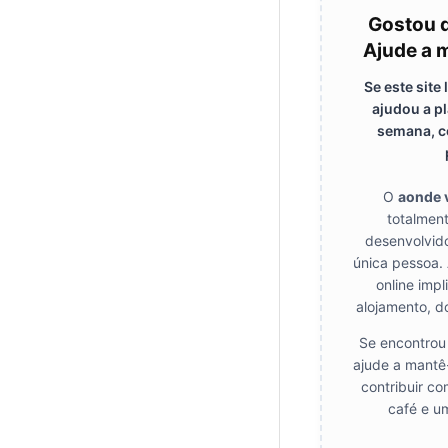
Gostou 
Ajude a m
Se este site
ajudou a pl
semana, c
O
aonde 
totalmen
desenvolvid
única pessoa. 
online impl
alojamento, d
Se encontrou 
ajude a mantê-
contribuir co
café e u