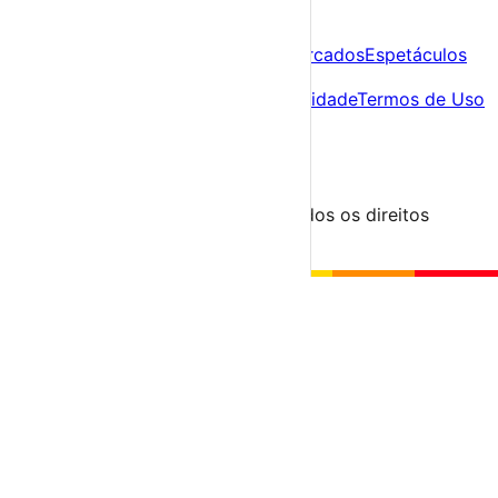
A tua agenda cultural de Portugal
Descobre
Agenda
Festas e Festivais
Feiras e Mercados
Espetáculos
Sobre
Sobre nós
Contacto
Política de Privacidade
Termos de Uso
Para Organizadores
Submeter Evento
Minha Conta
Segue-nos
© 2023-2026 aondevamos.pt — Todos os direitos
reservados
↑ Topo