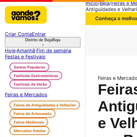
Início
/
Beja
/
Feiras e M
Antiguidades e Velhar
Conheça o melhor 
Criar Conta
Entrar
Distrito de Beja
Beja
›
Hoje
·
Amanhã
·
Fim de semana
Festas e Festivais
Santos Populares
Festivais Gastronómicos
Feiras e Mercado
Feira
Festivais de Verão
Feiras e Mercados
Antig
Feiras de Antiguidades e Velharias
Feiras de Artesanato
e Vel
Feiras Medievais
Mercados Saloios