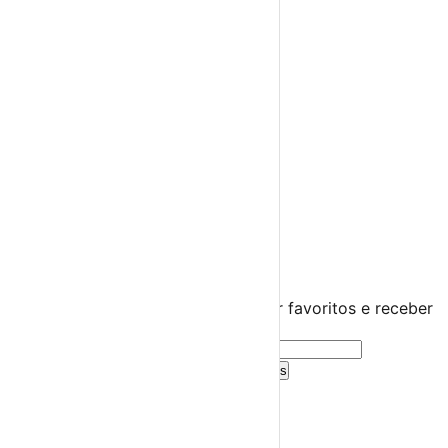
Espetáculos
Teatro
Concertos
Cinema
Miúdos e Família
Exposições
Diversos
Praias Fluviais
Distrito de Castelo Branco
Belmonte
›
☀️
💻
🌙
🤍
Guarda este evento
Cria uma conta gratuita para guardar favoritos e receber
sugestões personalizadas.
Criar Conta Grátis
Já tens conta?
Entra aqui