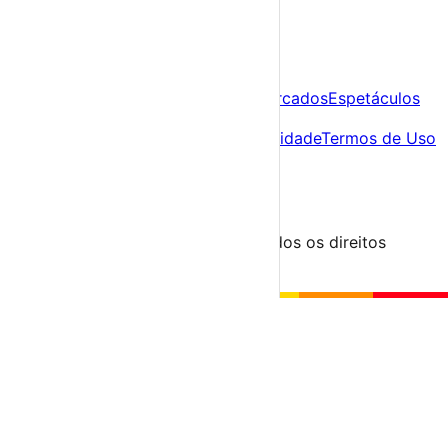
A tua agenda cultural de Portugal
Descobre
Agenda
Festas e Festivais
Feiras e Mercados
Espetáculos
Sobre
Sobre nós
Contacto
Política de Privacidade
Termos de Uso
Para Organizadores
Submeter Evento
Minha Conta
Segue-nos
© 2023-2026 aondevamos.pt — Todos os direitos
reservados
↑ Topo