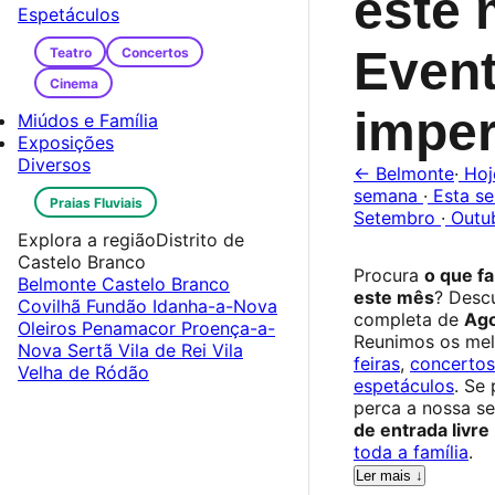
este 
Espetáculos
Even
Teatro
Concertos
Cinema
imper
Miúdos e Família
Exposições
Diversos
← Belmonte
·
Ho
semana
·
Esta s
Praias Fluviais
Setembro
·
Outu
Explora a região
Distrito de
Castelo Branco
Procura
o que f
Belmonte
Castelo Branco
este mês
? Desc
Covilhã
Fundão
Idanha-a-Nova
completa de
Ago
Oleiros
Penamacor
Proença-a-
Reunimos os me
Nova
Sertã
Vila de Rei
Vila
feiras
,
concertos
Velha de Ródão
espetáculos
. Se
perca a nossa s
de entrada livre
toda a família
.
Ler mais ↓