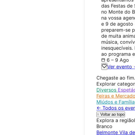
das Festas de 
no Monte do B
na vossa agend
e 9 de agosto
preparem-se p
de muita anima
música, conví
inesquecíveis.
ao programa e
6 – 9 Ago
Ver evento
Chegaste ao fim
Explorar categor
Diversos
Espetá
Feiras e Mercad
Miúdos e Família
← Todos os eve
↑ Voltar ao topo
Explora a região
Branco
Belmonte
Vila d