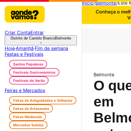
Início
/
Belmonte
/
Este 
Conheça o melho
V
Criar Conta
Entrar
Distrito de Castelo Branco
Belmonte
›
Hoje
·
Amanhã
·
Fim de semana
Festas e Festivais
Santos Populares
Festivais Gastronómicos
Belmonte
O que
Festivais de Verão
Feiras e Mercados
em
Feiras de Antiguidades e Velharias
Feiras de Artesanato
Belm
Feiras Medievais
Mercados Saloios