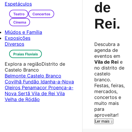
de
Espetáculos
Teatro
Concertos
Rei
.
Cinema
Miúdos e Família
Exposições
Diversos
Descubra a
agenda de
Praias Fluviais
eventos em
Vila de Rei
e
Explora a região
Distrito de
no distrito de
Castelo Branco
castelo
Belmonte
Castelo Branco
branco.
Covilhã
Fundão
Idanha-a-Nova
Festas, feiras,
Oleiros
Penamacor
Proença-a-
mercados,
Nova
Sertã
Vila de Rei
Vila
concertos e
Velha de Ródão
muito mais
para
aproveitar!
Ler mais ↓