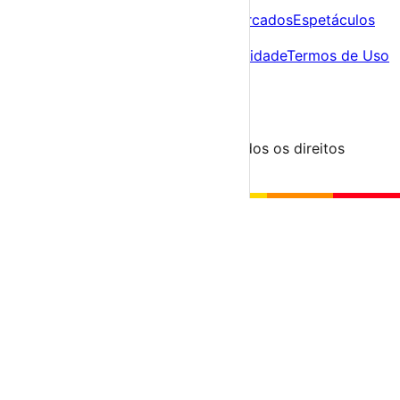
Descobre
Agenda
Festas e Festivais
Feiras e Mercados
Espetáculos
Sobre
Sobre nós
Contacto
Política de Privacidade
Termos de Uso
Para Organizadores
Submeter Evento
Minha Conta
Segue-nos
© 2023-2026 aondevamos.pt — Todos os direitos
reservados
↑ Topo