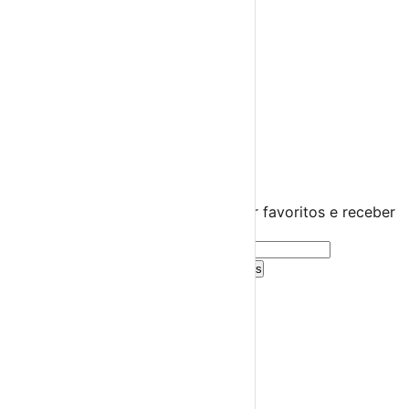
Miúdos e Família
Exposições
Diversos
Praias Fluviais
Distrito de Castelo Branco
Vila de Rei
›
☀️
💻
🌙
🤍
Guarda este evento
Cria uma conta gratuita para guardar favoritos e receber
sugestões personalizadas.
Criar Conta Grátis
Já tens conta?
Entra aqui
A tua agenda cultural de Portugal