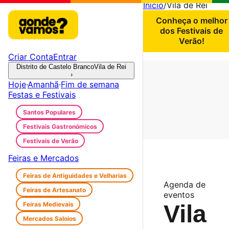
Início
/
Vila de Rei
Conheça o melhor
dos Festivais de
Verão!
Criar Conta
Entrar
Distrito de Castelo Branco
Vila de Rei
›
Hoje
·
Amanhã
·
Fim de semana
Festas e Festivais
Santos Populares
Festivais Gastronómicos
Festivais de Verão
Feiras e Mercados
Feiras de Antiguidades e Velharias
Agenda de
Feiras de Artesanato
eventos
Feiras Medievais
Vila
Mercados Saloios