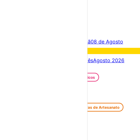
×
Criar Conta
Entrar
Acontece hoje
07 de Agosto
Amanhã
08 de Agosto
Fim de semana
08 – 09 Ago
Próximos dias
07 – 14 Ago
Este mês
Agosto 2026
Festas e Festivais
Santos Populares
Festivais Gastronómicos
Festivais de Verão
Feiras e Mercados
Feiras de Antiguidades e Velharias
Feiras de Artesanato
Feiras Medievais
Mercados Saloios
Espetáculos
Teatro
Concertos
Cinema