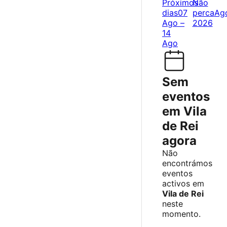
Próximos
Não
dias
07
perca
Ag
Ago –
2026
14
Ago
Sem
eventos
em Vila
de Rei
agora
Não
encontrámos
eventos
activos em
Vila de Rei
neste
momento.