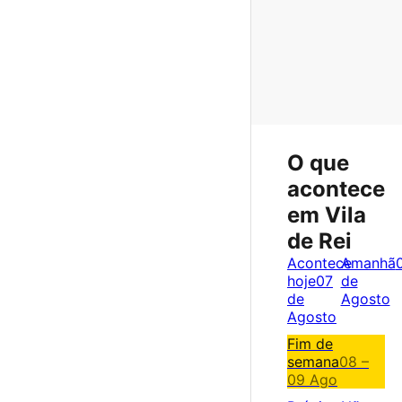
O que
acontece
em Vila
de Rei
Acontece
Amanhã
hoje
07
de
de
Agosto
Agosto
Fim de
semana
08 –
09 Ago