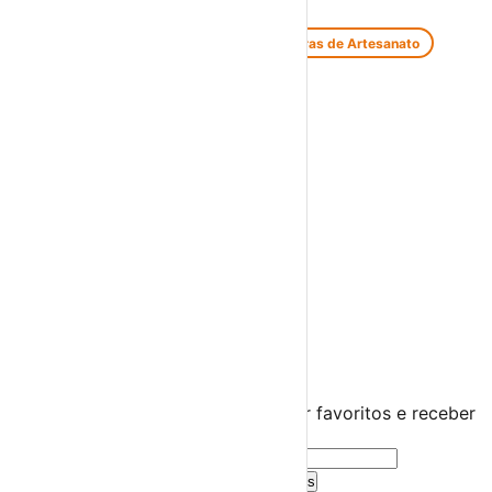
Feiras e Mercados
Feiras de Antiguidades e Velharias
Feiras de Artesanato
Feiras Medievais
Mercados Saloios
Espetáculos
Teatro
Concertos
Cinema
Miúdos e Família
Exposições
Diversos
Praias Fluviais
Distrito de Castelo Branco
Vila de Rei
›
☀️
💻
🌙
🤍
Guarda este evento
Cria uma conta gratuita para guardar favoritos e receber
sugestões personalizadas.
Criar Conta Grátis