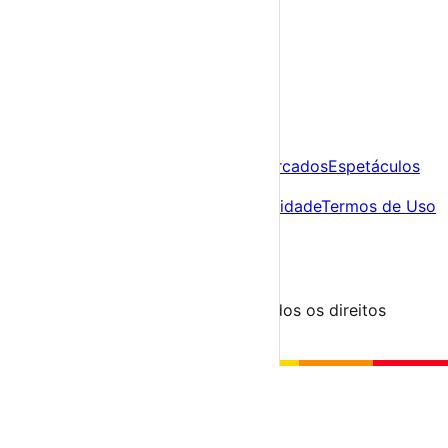
Já tens conta?
Entra aqui
A tua agenda cultural de Portugal
Descobre
Agenda
Festas e Festivais
Feiras e Mercados
Espetáculos
Sobre
Sobre nós
Contacto
Política de Privacidade
Termos de Uso
Para Organizadores
Submeter Evento
Minha Conta
Segue-nos
© 2023-2026 aondevamos.pt — Todos os direitos
reservados
↑ Topo