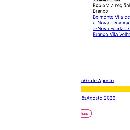
Explora a região
Branco
Belmonte
Vila d
a-Nova
Penama
a-Nova
Fundão
Branco
Vila Vel
×
Criar Conta
Entrar
Acontece hoje
06 de Agosto
Amanhã
07 de Agosto
Fim de semana
08 – 09 Ago
Próximos dias
06 – 13 Ago
Este mês
Agosto 2026
Festas e Festivais
Santos Populares
Festivais Gastronómicos
Festivais de Verão