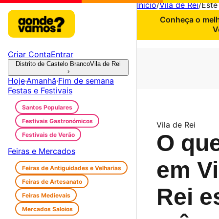
Início
/
Vila de Rei
/
Este
Conheça o melho
V
Criar Conta
Entrar
Distrito de Castelo Branco
Vila de Rei
›
Hoje
·
Amanhã
·
Fim de semana
Festas e Festivais
Santos Populares
Festivais Gastronómicos
Vila de Rei
O que
Festivais de Verão
Feiras e Mercados
em Vi
Feiras de Antiguidades e Velharias
Feiras de Artesanato
Rei e
Feiras Medievais
Mercados Saloios