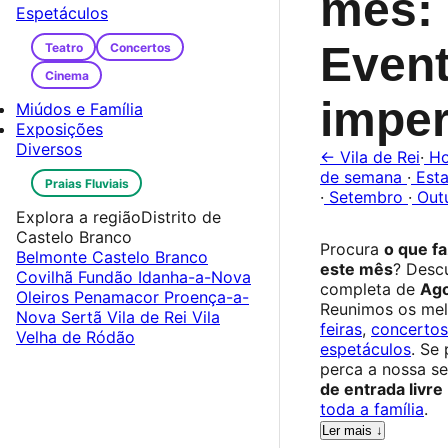
mês:
Espetáculos
Even
Teatro
Concertos
Cinema
imper
Miúdos e Família
Exposições
Diversos
← Vila de Rei
·
Ho
de semana
·
Est
Praias Fluviais
·
Setembro
·
Out
Explora a região
Distrito de
Castelo Branco
Procura
o que fa
Belmonte
Castelo Branco
este mês
? Desc
Covilhã
Fundão
Idanha-a-Nova
completa de
Ago
Oleiros
Penamacor
Proença-a-
Reunimos os me
Nova
Sertã
Vila de Rei
Vila
feiras
,
concertos
Velha de Ródão
espetáculos
. Se
perca a nossa s
de entrada livre
toda a família
.
Ler mais ↓