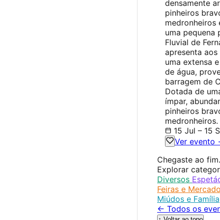
densamente a
pinheiros brav
medronheiros 
uma pequena p
Fluvial de Fer
apresenta aos 
uma extensa e
de água, prove
barragem de C
Dotada de uma
ímpar, abunda
pinheiros brav
medronheiros.
15 Jul – 15 S
Ver evento
Chegaste ao fim
Explorar categor
Diversos
Espetá
Feiras e Mercad
Miúdos e Família
← Todos os even
↑ Voltar ao topo