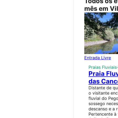
Todos os e
mês em Vil
Entrada Livre
Praias Fluviais
·
Praia Flu
das Canc
Distante de q
o visitante en
fluvial do Peg
sossego neces
descanso e a r
Pertencente à 