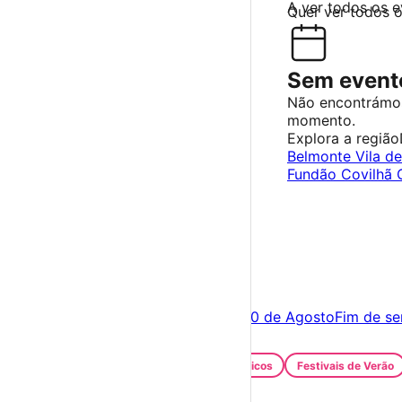
A ver todos os 
Quer ver todos 
Sem evento
Não encontrámo
momento.
Explora a região
Belmonte
Vila d
Fundão
Covilhã
×
Criar Conta
Entrar
Acontece hoje
09 de Agosto
Amanhã
10 de Agosto
Fim de s
Festas e Festivais
Santos Populares
Festivais Gastronómicos
Festivais de Verão
Feiras e Mercados