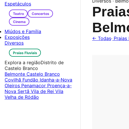
Diversos · Belmo
Espetáculos
Praia
Teatro
Concertos
Cinema
Belm
Miúdos e Família
Exposições
← Todas
·
Praias 
Diversos
Praias Fluviais
Explora a região
Distrito de
Castelo Branco
Belmonte
Castelo Branco
Covilhã
Fundão
Idanha-a-Nova
Oleiros
Penamacor
Proença-a-
Nova
Sertã
Vila de Rei
Vila
Velha de Ródão