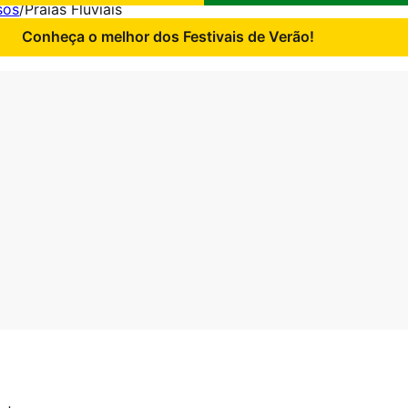
sos
/
Praias Fluviais
Conheça o melhor dos Festivais de Verão!