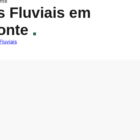
nte
s Fluviais em
onte
.
Fluviais