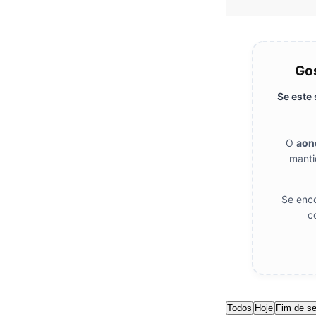
Gos
Se este
O
aon
manti
Se enco
c
Todos
Hoje
Fim de s