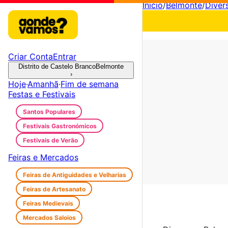
Início
/
Belmonte
/
Diver
Criar Conta
Entrar
Distrito de Castelo Branco
Belmonte
›
Hoje
·
Amanhã
·
Fim de semana
Festas e Festivais
Santos Populares
Festivais Gastronómicos
Festivais de Verão
Feiras e Mercados
Feiras de Antiguidades e Velharias
Feiras de Artesanato
Feiras Medievais
Mercados Saloios