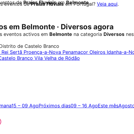
eventos de
Praias Fluviais
em
Belmonte
.
os eventos de
Praias Fluviais
em Portugal?
Veja aqui
.
s em Belmonte · Diversos agora
s eventos activos em
Belmonte
na categoria
Diversos
nes
Distrito de Castelo Branco
e Rei
Sertã
Proença-a-Nova
Penamacor
Oleiros
Idanha-a-N
Castelo Branco
Vila Velha de Ródão
emana
15 – 09 Ago
Próximos dias
09 – 16 Ago
Este mês
Agost