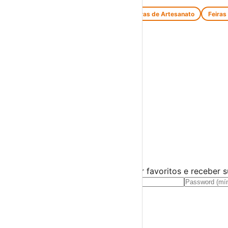
Feiras de Antiguidades e Velharias
Feiras de Artesanato
Feiras
Espetáculos
Teatro
Concertos
Cinema
Miúdos e Família
Exposições
Diversos
Praias Fluviais
Distrito de Castelo Branco
Belmonte
›
☀️
💻
🌙
🤍
Guarda este evento
Cria uma conta gratuita para guardar favoritos e receber 
Já tens conta?
Entra aqui