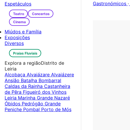
Gastronómicos
·
Espetáculos
Teatro
Concertos
Cinema
Miúdos e Família
Exposições
Diversos
Praias Fluviais
Explora a região
Distrito de
Leiria
Alcobaça
Alvaiázare
Alvaiázere
Ansião
Batalha
Bombarral
Caldas da Rainha
Castanheira
de Pêra
Figueiró dos Vinhos
Leiria
Marinha Grande
Nazaré
Óbidos
Pedrógão Grande
Peniche
Pombal
Porto de Mós