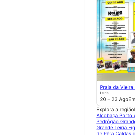
Praia da Vieira
Leiria
20 – 23 Ago
En
Explora a região
Alcobaça
Porto
Pedrógão Gran
Grande
Leiria
Fi
de Pêra
Caldas 