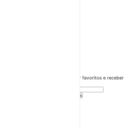
Teatro
Concertos
Cinema
Miúdos e Família
Exposições
Diversos
Praias Fluviais
Distrito de Leiria
Bombarral
›
☀️
💻
🌙
🤍
Guarda este evento
Cria uma conta gratuita para guardar favoritos e receber
sugestões personalizadas.
Criar Conta Grátis
Já tens conta?
Entra aqui