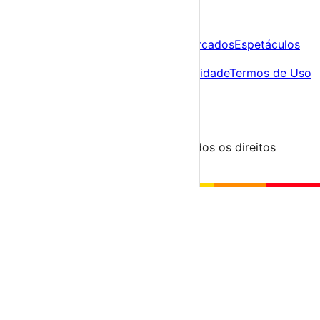
A tua agenda cultural de Portugal
Descobre
Agenda
Festas e Festivais
Feiras e Mercados
Espetáculos
Sobre
Sobre nós
Contacto
Política de Privacidade
Termos de Uso
Para Organizadores
Submeter Evento
Minha Conta
Segue-nos
© 2023-2026 aondevamos.pt — Todos os direitos
reservados
↑ Topo