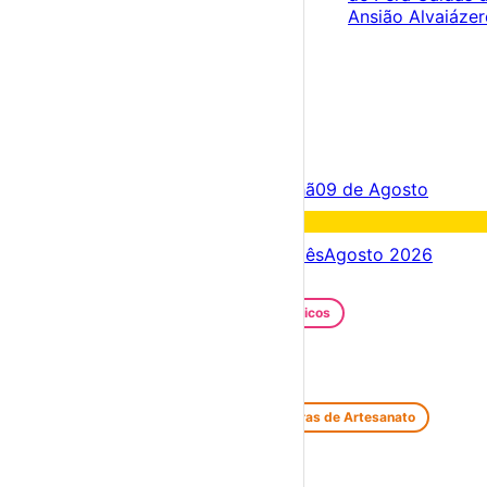
Ansião
Alvaiáze
×
Criar Conta
Entrar
Acontece hoje
08 de Agosto
Amanhã
09 de Agosto
Fim de semana
08 – 09 Ago
Próximos dias
08 – 15 Ago
Este mês
Agosto 2026
Festas e Festivais
Santos Populares
Festivais Gastronómicos
Festivais de Verão
Feiras e Mercados
Feiras de Antiguidades e Velharias
Feiras de Artesanato
Feiras Medievais
Mercados Saloios
Espetáculos