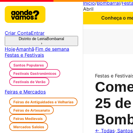
Início
/
Bombarral
/
Festa
Abril
Conheça o mel
Criar Conta
Entrar
Distrito de Leiria
Bombarral
›
Hoje
·
Amanhã
·
Fim de semana
Festas e Festivais
Santos Populares
Festivais Gastronómicos
Festas e Festivai
Come
Festivais de Verão
Feiras e Mercados
25 de
Feiras de Antiguidades e Velharias
Feiras de Artesanato
Bomb
Feiras Medievais
Mercados Saloios
← Todas
·
Santos