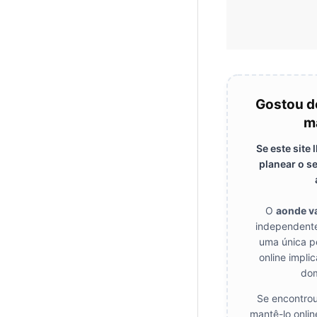
Gostou d
m
Se este site
planear o s
O
aonde 
independente
uma única p
online impli
dom
Se encontrou
mantê-lo onlin