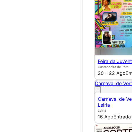
Feira da Juven
Castanheira de Pêra
20 – 22 Ago
En
Carnaval de Verã
Carnaval de Ve
Leiria
Leiria
16 Ago
Entrada 