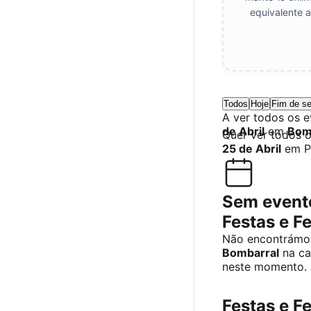
equivalente a
Todos
Hoje
Fim de s
A ver todos os 
de Abril
em
Bom
Quer ver todos 
25 de Abril
em P
Sem event
Festas e F
Não encontrámos
Bombarral
na ca
neste momento.
Festas e Fe