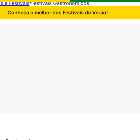
s e Festivais
/
Festivais Gastronómicos
Conheça o melhor dos Festivais de Verão!