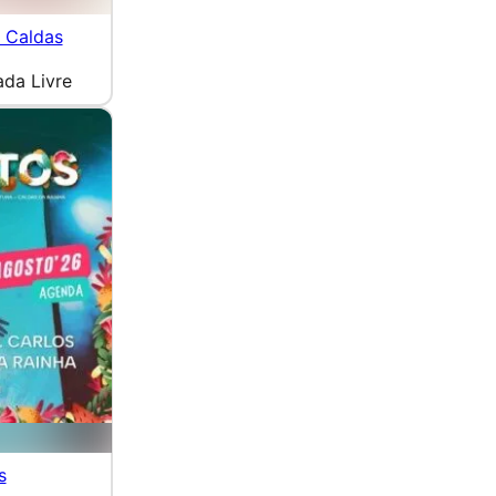
 Caldas
ada Livre
s