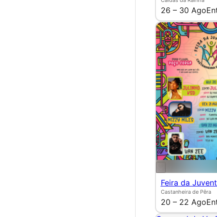
26 – 30 Ago
En
Feira da Juven
Castanheira de Pêra
20 – 22 Ago
En