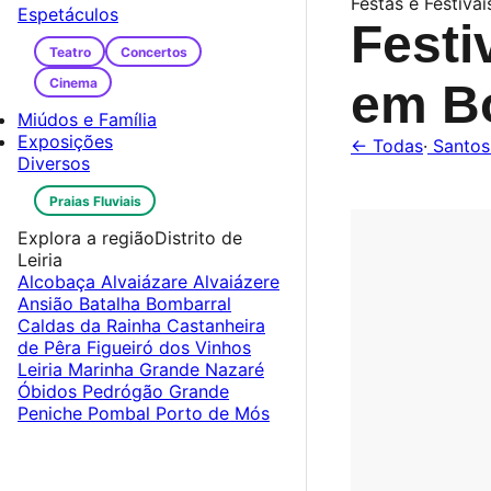
Festas e Festivai
Espetáculos
Festi
Teatro
Concertos
Cinema
em B
Miúdos e Família
Exposições
← Todas
·
Santos
Diversos
Praias Fluviais
Explora a região
Distrito de
Leiria
Alcobaça
Alvaiázare
Alvaiázere
Ansião
Batalha
Bombarral
Caldas da Rainha
Castanheira
de Pêra
Figueiró dos Vinhos
Leiria
Marinha Grande
Nazaré
Óbidos
Pedrógão Grande
Peniche
Pombal
Porto de Mós