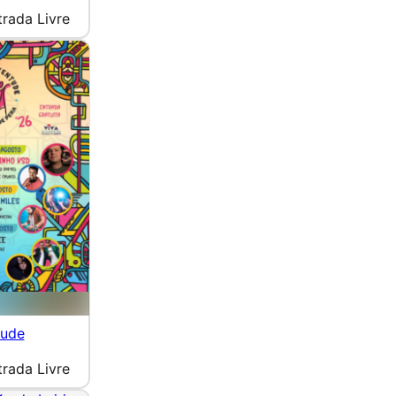
trada Livre
tude
trada Livre