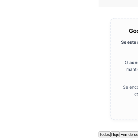
Gos
Se este
O
aon
manti
Se enco
c
Todos
Hoje
Fim de s