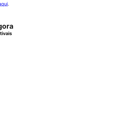
aqui
.
gora
tivais