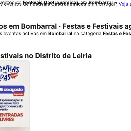
eventos de
Festivais Gastronómicos
em
Bombarral
.
os eventos de
Festivais Gastronómicos
em Portugal?
Veja 
s em Bombarral · Festas e Festivais a
s eventos activos em
Bombarral
na categoria
Festas e Fes
stivais no Distrito de Leiria