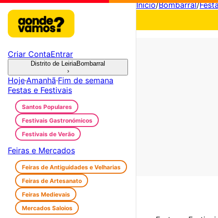
Início
/
Bombarral
/
Festa
Criar Conta
Entrar
Distrito de Leiria
Bombarral
›
Hoje
·
Amanhã
·
Fim de semana
Festas e Festivais
Santos Populares
Festivais Gastronómicos
Festivais de Verão
Feiras e Mercados
Feiras de Antiguidades e Velharias
Feiras de Artesanato
Feiras Medievais
Mercados Saloios