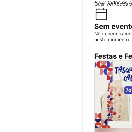
A ver todos os 
Quer ver todos 
Sem evento
Não encontrámo
neste momento.
Festas e Fe