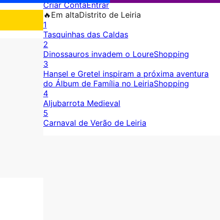
Criar Conta
Entrar
🔥
Em alta
Distrito de Leiria
1
Tasquinhas das Caldas
2
Dinossauros invadem o LoureShopping
3
Hansel e Gretel inspiram a próxima aventura
do Álbum de Família no LeiriaShopping
4
Aljubarrota Medieval
5
Carnaval de Verão de Leiria