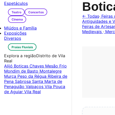
Boti
Espetáculos
Teatro
Concertos
← Todas
·
Feiras 
Cinema
Antiguidades e V
Feiras de Artes
Miúdos e Família
Medievais
·
Merc
Exposições
Diversos
Praias Fluviais
Explora a região
Distrito de Vila
Real
Alijó
Boticas
Chaves
Mesão Frio
Mondim de Basto
Montalegre
Murça
Peso da Régua
Ribeira de
Pena
Sabrosa
Santa Marta de
Penaguião
Valpaços
Vila Pouca
de Aguiar
Vila Real