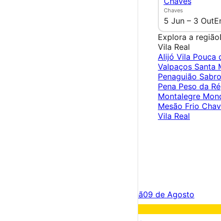
Chaves
Chaves
5 Jun – 3 Out
E
Explora a região
Vila Real
Alijó
Vila Pouca 
Valpaços
Santa 
Penaguião
Sabr
Pena
Peso da R
Montalegre
Mond
Mesão Frio
Cha
Vila Real
×
Criar Conta
Entrar
Acontece hoje
08 de Agosto
Amanhã
09 de Agosto
Fim de semana
08 – 09 Ago