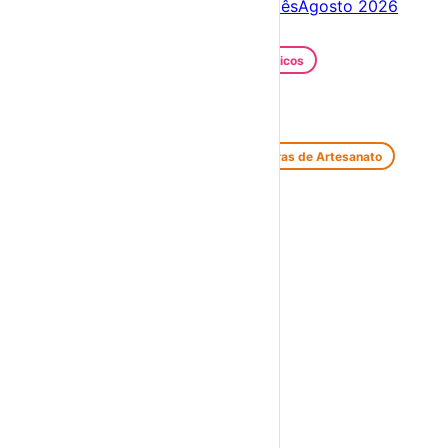
Próximos dias
08 – 15 Ago
Este mês
Agosto 2026
Festas e Festivais
Santos Populares
Festivais Gastronómicos
Festivais de Verão
Feiras e Mercados
Feiras de Antiguidades e Velharias
Feiras de Artesanato
Feiras Medievais
Mercados Saloios
Espetáculos
Teatro
Concertos
Cinema
Miúdos e Família
Exposições
Diversos
Praias Fluviais
Distrito de Vila Real
Boticas
›
☀️
💻
🌙
🤍