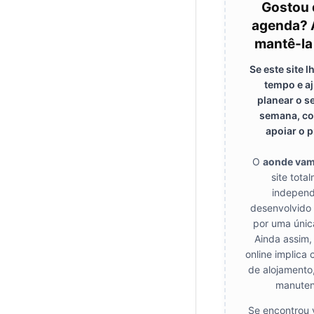
Gostou 
agenda? 
mantê-la
Se este site 
tempo e a
planear o s
semana, co
apoiar o p
O
aonde va
site tota
independ
desenvolvido
por uma únic
Ainda assim,
online implica 
de alojamento
manuten
Se encontrou 