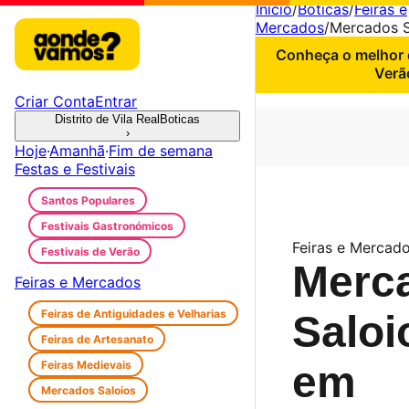
Início
/
Boticas
/
Feiras e
Mercados
/
Mercados S
Conheça o melhor d
Verã
Criar Conta
Entrar
Distrito de Vila Real
Boticas
›
Hoje
·
Amanhã
·
Fim de semana
Festas e Festivais
Santos Populares
Festivais Gastronómicos
Feiras e Mercado
Festivais de Verão
Merc
Feiras e Mercados
Feiras de Antiguidades e Velharias
Saloi
Feiras de Artesanato
Feiras Medievais
em
Mercados Saloios