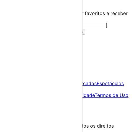
Guarda este evento
Cria uma conta gratuita para guardar favoritos e receber
sugestões personalizadas.
Criar Conta Grátis
Já tens conta?
Entra aqui
A tua agenda cultural de Portugal
Descobre
Agenda
Festas e Festivais
Feiras e Mercados
Espetáculos
Sobre
Sobre nós
Contacto
Política de Privacidade
Termos de Uso
Para Organizadores
Submeter Evento
Minha Conta
Segue-nos
© 2023-2026 aondevamos.pt — Todos os direitos
reservados