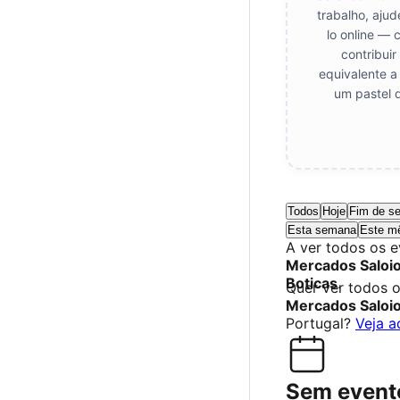
trabalho, aju
lo online — 
contribui
equivalente a
um pastel 
Todos
Hoje
Fim de s
Esta semana
Este m
A ver todos os 
Mercados Saloi
Boticas
.
Quer ver todos 
Mercados Saloi
Portugal?
Veja a
Sem event