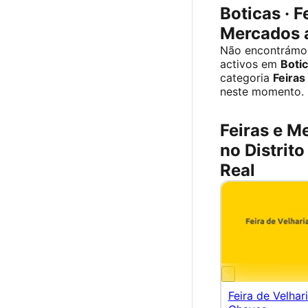
Boticas · F
Mercados 
Não encontrámo
activos em
Boti
categoria
Feiras
neste momento.
Feiras e M
no Distrito
Real
Feira de Velhar