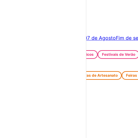
×
Criar Conta
Entrar
Acontece hoje
06 de Agosto
Amanhã
07 de Agosto
Fim de s
Festas e Festivais
Santos Populares
Festivais Gastronómicos
Festivais de Verão
Feiras e Mercados
Feiras de Antiguidades e Velharias
Feiras de Artesanato
Feiras
Espetáculos
Teatro
Concertos
Cinema
Miúdos e Família
Exposições
Diversos
Praias Fluviais
Distrito de Braga
Braga