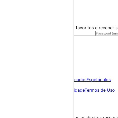
›
☀️
💻
🌙
🤍
Guarda este evento
Cria uma conta gratuita para guardar favoritos e receber 
Já tens conta?
Entra aqui
A tua agenda cultural de Portugal
Descobre
Agenda
Festas e Festivais
Feiras e Mercados
Espetáculos
Sobre
Sobre nós
Contacto
Política de Privacidade
Termos de Uso
Para Organizadores
Submeter Evento
Minha Conta
Segue-nos
© 2023-2026 aondevamos.pt — Todos os direitos reserv