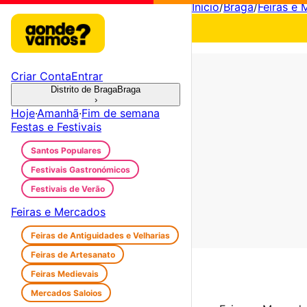
Início
/
Braga
/
Feiras e
Criar Conta
Entrar
Distrito de Braga
Braga
›
Hoje
·
Amanhã
·
Fim de semana
Festas e Festivais
Santos Populares
Festivais Gastronómicos
Festivais de Verão
Feiras e Mercados
Feiras de Antiguidades e Velharias
Feiras de Artesanato
Feiras Medievais
Mercados Saloios