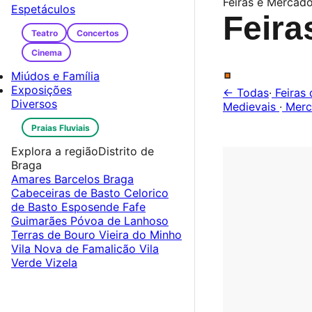
Feiras e Mercado
Espetáculos
Feira
Teatro
Concertos
Cinema
.
Miúdos e Família
Exposições
← Todas
·
Feiras 
Diversos
Medievais
·
Merc
Praias Fluviais
Explora a região
Distrito de
Braga
Amares
Barcelos
Braga
Cabeceiras de Basto
Celorico
de Basto
Esposende
Fafe
Guimarães
Póvoa de Lanhoso
Terras de Bouro
Vieira do Minho
Vila Nova de Famalicão
Vila
Verde
Vizela