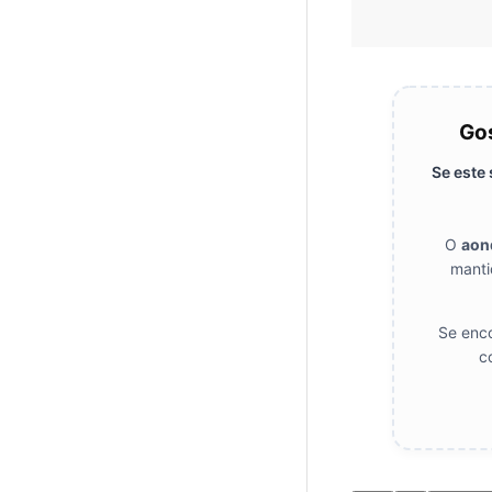
Gos
Se este
O
aon
manti
Se enco
c