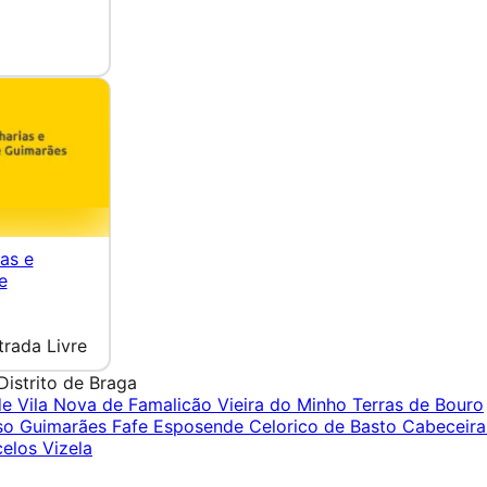
ias e
e
trada Livre
Distrito de Braga
de
Vila Nova de Famalicão
Vieira do Minho
Terras de Bouro
so
Guimarães
Fafe
Esposende
Celorico de Basto
Cabeceira
celos
Vizela