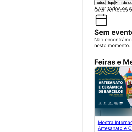
Todos
Hoje
Fim de s
A ver todos os 
Quer ver todos 
Sem evento
Não encontrámo
neste momento.
Feiras e M
Mostra Interna
Artesanato e C