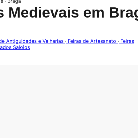
s · Braga
s Medievais em Bra
de Antiguidades e Velharias
·
Feiras de Artesanato
·
Feiras
ados Saloios