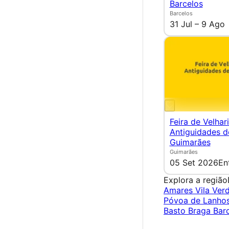
Barcelos
Barcelos
31 Jul – 9 Ago
Feira de Velhar
Antiguidades d
Guimarães
Guimarães
05 Set 2026
En
Explora a região
Amares
Vila Ver
Póvoa de Lanho
Basto
Braga
Bar