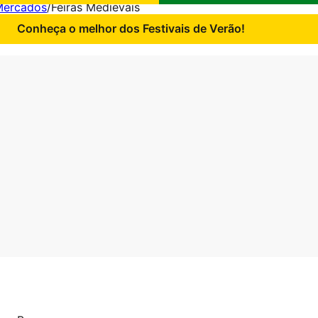
 Mercados
/
Feiras Medievais
Conheça o melhor dos Festivais de Verão!