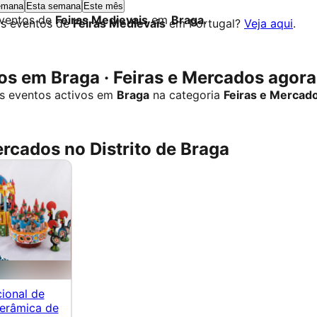
emana
Esta semana
Este mês
eventos de
Feiras Medievais
em
Braga
.
os eventos de
Feiras Medievais
em Portugal?
Veja aqui
.
s em Braga · Feiras e Mercados agora
s eventos activos em
Braga
na categoria
Feiras e Mercad
ercados no Distrito de Braga
cional de
erâmica de