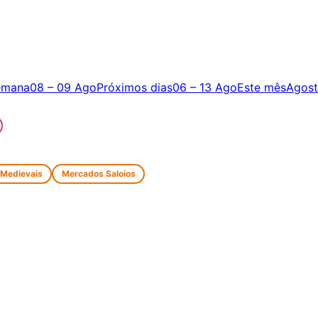
emana
08 – 09 Ago
Próximos dias
06 – 13 Ago
Este mês
Agos
 Medievais
Mercados Saloios