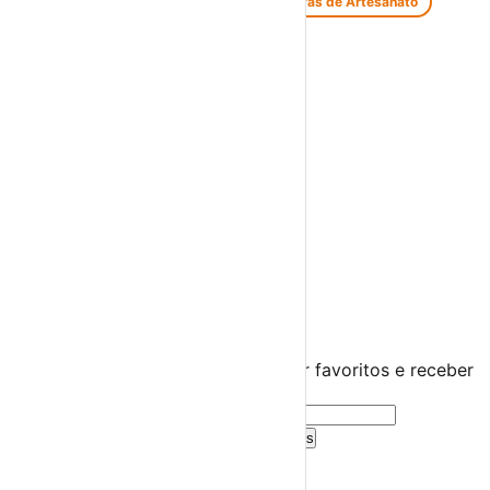
Feiras de Antiguidades e Velharias
Feiras de Artesanato
Feiras Medievais
Mercados Saloios
Espetáculos
Teatro
Concertos
Cinema
Miúdos e Família
Exposições
Diversos
Praias Fluviais
Distrito de Braga
Braga
›
☀️
💻
🌙
🤍
Guarda este evento
Cria uma conta gratuita para guardar favoritos e receber
sugestões personalizadas.
Criar Conta Grátis
Já tens conta?
Entra aqui