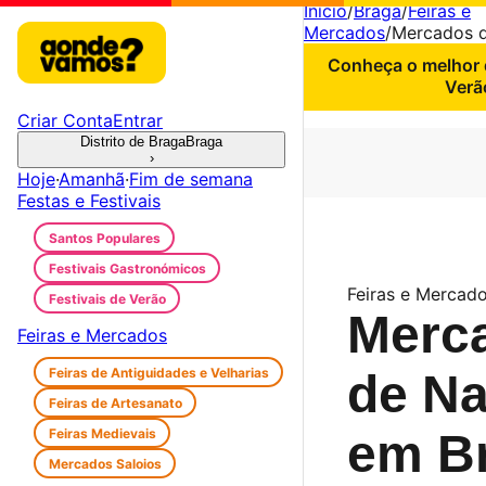
Início
/
Braga
/
Feiras e
Mercados
/
Mercados d
Conheça o melhor d
Verã
Criar Conta
Entrar
Distrito de Braga
Braga
›
Hoje
·
Amanhã
·
Fim de semana
Festas e Festivais
Santos Populares
Festivais Gastronómicos
Feiras e Mercado
Festivais de Verão
Merc
Feiras e Mercados
Feiras de Antiguidades e Velharias
de Na
Feiras de Artesanato
Feiras Medievais
em B
Mercados Saloios