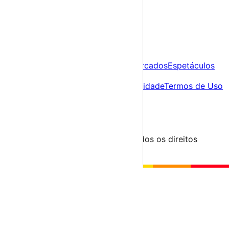
A tua agenda cultural de Portugal
Descobre
Agenda
Festas e Festivais
Feiras e Mercados
Espetáculos
Sobre
Sobre nós
Contacto
Política de Privacidade
Termos de Uso
Para Organizadores
Submeter Evento
Minha Conta
Segue-nos
© 2023-2026 aondevamos.pt — Todos os direitos
reservados
↑ Topo