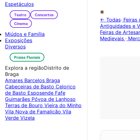
.
Espetáculos
Teatro
Concertos
← Todas
·
Feiras 
Cinema
Antiguidades e V
Feiras de Artes
Miúdos e Família
Medievais
·
Merc
Exposições
Diversos
Praias Fluviais
Explora a região
Distrito de
Braga
Amares
Barcelos
Braga
Cabeceiras de Basto
Celorico
de Basto
Esposende
Fafe
Guimarães
Póvoa de Lanhoso
Terras de Bouro
Vieira do Minho
Vila Nova de Famalicão
Vila
Verde
Vizela