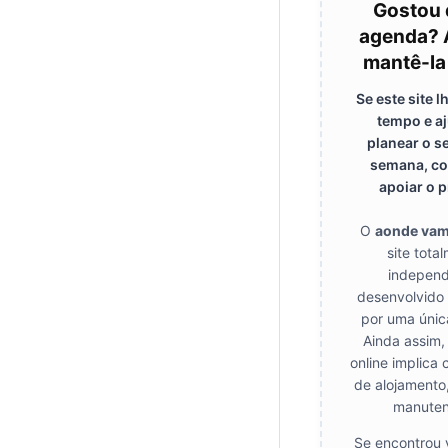
Gostou 
agenda? 
mantê-la
Se este site 
tempo e a
planear o s
semana, co
apoiar o p
O
aonde va
site tota
independ
desenvolvido
por uma únic
Ainda assim,
online implica 
de alojamento
manuten
Se encontrou 