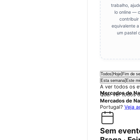
trabalho, aju
lo online — 
contribui
equivalente a
um pastel 
Todos
Hoje
Fim de s
Esta semana
Este m
A ver todos os 
Mercados de Na
Quer ver todos 
Mercados de Na
Portugal?
Veja a
Sem event
Braga · Fei