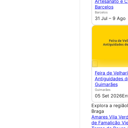
Artesanato e C
Barcelos
Barcelos
31 Jul – 9 Ago
Feira de Velhar
Antiguidades d
Guimarães
Guimarães
05 Set 2026
En
Explora a região
Braga
Amares
Vila Ver
de Famalicão
Vi