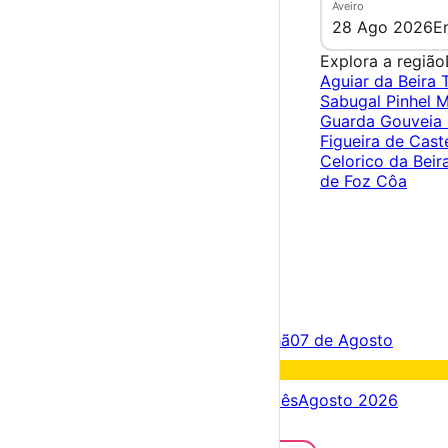
Aveiro
28 Ago 2026
E
Explora a região
Aguiar da Beira
Sabugal
Pinhel
M
Guarda
Gouveia
Figueira de Cast
Celorico da Beir
de Foz Côa
×
Criar Conta
Entrar
Acontece hoje
06 de Agosto
Amanhã
07 de Agosto
Fim de semana
08 – 09 Ago
Próximos dias
06 – 13 Ago
Este mês
Agosto 2026
Festas e Festivais