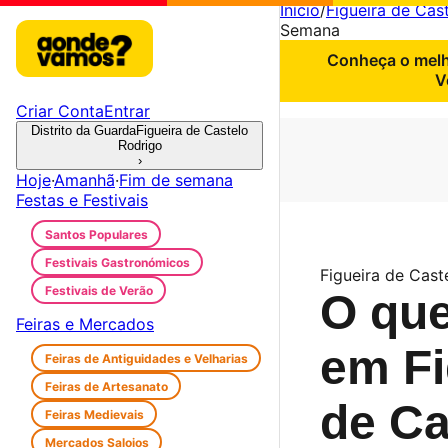
Início
/
Figueira de Cas
Semana
Conheça o melho
V
Criar Conta
Entrar
Distrito da Guarda
Figueira de Castelo
Rodrigo
›
Hoje
·
Amanhã
·
Fim de semana
Festas e Festivais
Santos Populares
Festivais Gastronómicos
Figueira de Cast
Festivais de Verão
O que
Feiras e Mercados
em Fi
Feiras de Antiguidades e Velharias
Feiras de Artesanato
de Ca
Feiras Medievais
Mercados Saloios