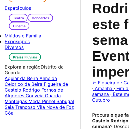
Rodr
Espetáculos
Teatro
Concertos
este 
Cinema
sema
Miúdos e Família
Exposições
Diversos
Even
Praias Fluviais
Explora a região
Distrito da
imper
Guarda
Aguiar da Beira
Almeida
← Figueira de Ca
Celorico da Beira
Figueira de
·
Amanhã
·
Fim d
Castelo Rodrigo
Fornos de
semana
·
Este m
Algodres
Gouveia
Guarda
Outubro
Manteigas
Mêda
Pinhel
Sabugal
Seia
Trancoso
Vila Nova de Foz
Côa
Procura
o que f
Castelo Rodrigo
semana
? Desco