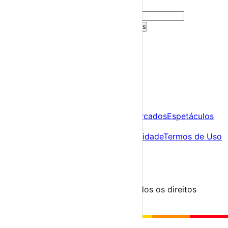
sugestões personalizadas.
Criar Conta Grátis
Já tens conta?
Entra aqui
A tua agenda cultural de Portugal
Descobre
Agenda
Festas e Festivais
Feiras e Mercados
Espetáculos
Sobre
Sobre nós
Contacto
Política de Privacidade
Termos de Uso
Para Organizadores
Submeter Evento
Minha Conta
Segue-nos
© 2023-2026 aondevamos.pt — Todos os direitos
reservados
↑ Topo