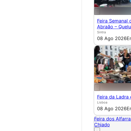
Feira Semanal 
Abraão – Quel
Sintra
08 Ago 2026
E
Feira da Ladra
Lisboa
08 Ago 2026
E
Feira dos Alfarr
Chiado