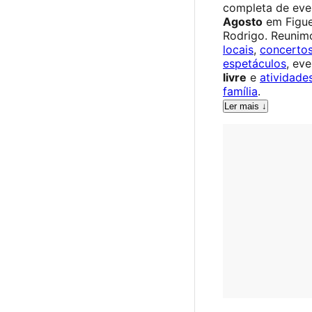
completa de eve
Agosto
em Figue
Rodrigo. Reuni
locais
,
concerto
espetáculos
, ev
livre
e
atividade
família
.
Ler mais ↓