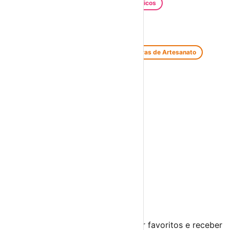
Santos Populares
Festivais Gastronómicos
Festivais de Verão
Feiras e Mercados
Feiras de Antiguidades e Velharias
Feiras de Artesanato
Feiras Medievais
Mercados Saloios
Espetáculos
Teatro
Concertos
Cinema
Miúdos e Família
Exposições
Diversos
Praias Fluviais
Distrito da Guarda
Figueira de Castelo Rodrigo
›
☀️
💻
🌙
🤍
Guarda este evento
Cria uma conta gratuita para guardar favoritos e receber