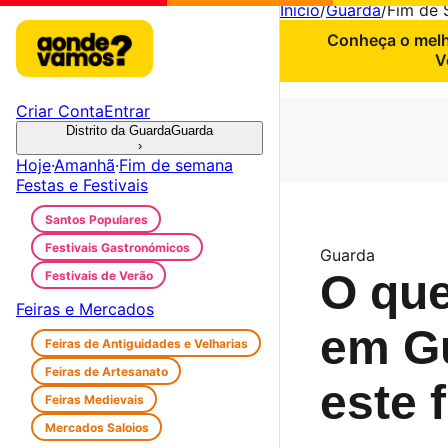
Início
/
Guarda
/
Fim de
Conheça o melho
V
Criar Conta
Entrar
Distrito da Guarda
Guarda
›
Hoje
·
Amanhã
·
Fim de semana
Festas e Festivais
Santos Populares
Festivais Gastronómicos
Guarda
O que
Festivais de Verão
Feiras e Mercados
em G
Feiras de Antiguidades e Velharias
Feiras de Artesanato
este 
Feiras Medievais
Mercados Saloios