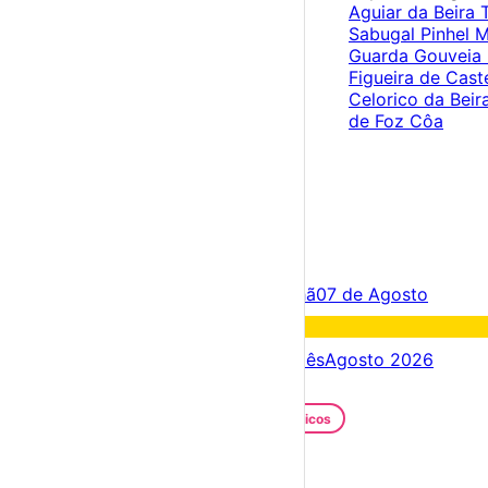
Aguiar da Beira
Sabugal
Pinhel
M
Guarda
Gouveia
Figueira de Cast
Celorico da Beir
de Foz Côa
×
Criar Conta
Entrar
Acontece hoje
06 de Agosto
Amanhã
07 de Agosto
Fim de semana
08 – 09 Ago
Próximos dias
06 – 13 Ago
Este mês
Agosto 2026
Festas e Festivais
Santos Populares
Festivais Gastronómicos
Festivais de Verão
Feiras e Mercados