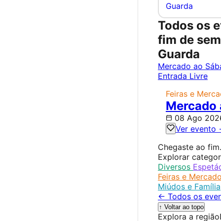
Guarda
Todos os e
fim de se
Guarda
Mercado ao Sáb
Entrada Livre
Feiras e Merc
Mercado 
08 Ago 202
Ver evento
Chegaste ao fim
Explorar categor
Diversos
Espetá
Feiras e Mercad
Miúdos e Família
← Todos os eve
↑ Voltar ao topo
Explora a região