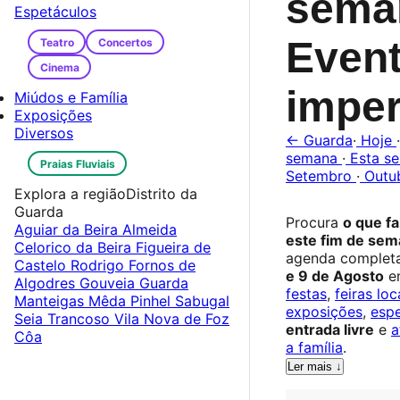
sema
Espetáculos
Even
Teatro
Concertos
Cinema
imper
Miúdos e Família
Exposições
Diversos
← Guarda
·
Hoje
·
semana
·
Esta s
Praias Fluviais
Setembro
·
Outu
Explora a região
Distrito da
Guarda
Procura
o que f
Aguiar da Beira
Almeida
este fim de se
Celorico da Beira
Figueira de
agenda complet
Castelo Rodrigo
Fornos de
e 9 de Agosto
em
Algodres
Gouveia
Guarda
festas
,
feiras loc
Manteigas
Mêda
Pinhel
Sabugal
exposições
,
esp
Seia
Trancoso
Vila Nova de Foz
entrada livre
e
a
Côa
a família
.
Ler mais ↓