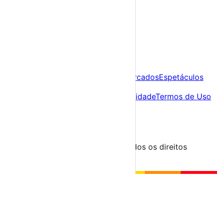
Já tens conta?
Entra aqui
A tua agenda cultural de Portugal
Descobre
Agenda
Festas e Festivais
Feiras e Mercados
Espetáculos
Sobre
Sobre nós
Contacto
Política de Privacidade
Termos de Uso
Para Organizadores
Submeter Evento
Minha Conta
Segue-nos
© 2023-2026 aondevamos.pt — Todos os direitos
reservados
↑ Topo