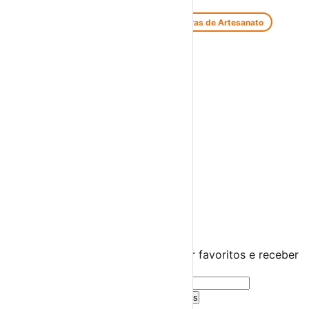
Feiras de Antiguidades e Velharias
Feiras de Artesanato
Feiras Medievais
Mercados Saloios
Espetáculos
Teatro
Concertos
Cinema
Miúdos e Família
Exposições
Diversos
Praias Fluviais
Distrito da Guarda
Guarda
›
☀️
💻
🌙
🤍
Guarda este evento
Cria uma conta gratuita para guardar favoritos e receber
sugestões personalizadas.
Criar Conta Grátis