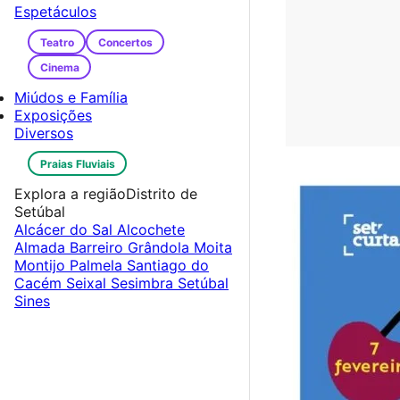
Espetáculos
Teatro
Concertos
Cinema
Miúdos e Família
Exposições
Diversos
Praias Fluviais
Explora a região
Distrito de
Setúbal
Alcácer do Sal
Alcochete
Almada
Barreiro
Grândola
Moita
Montijo
Palmela
Santiago do
Cacém
Seixal
Sesimbra
Setúbal
Sines