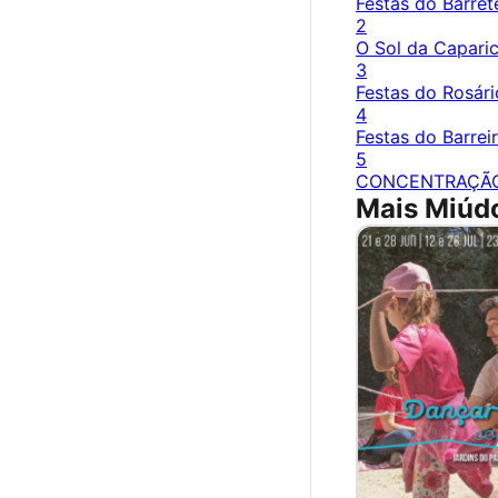
Festas do Barret
2
O Sol da Capari
3
Festas do Rosári
4
Festas do Barrei
5
CONCENTRAÇÃ
Mais Miúdo