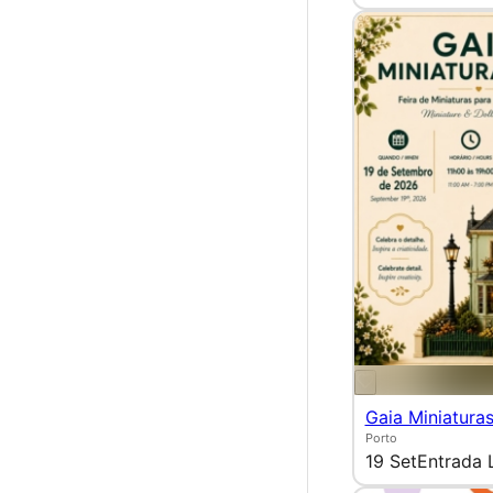
Gaia Miniatura
Porto
19 Set
Entrada 