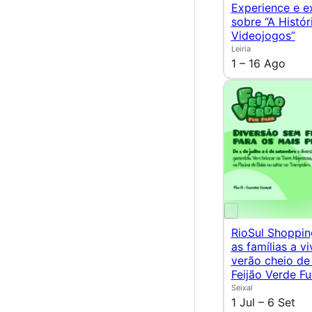
Experience e e
sobre “A Histór
Videojogos”
Leiria
1 – 16 Ago
RioSul Shoppin
as famílias a v
verão cheio de
Feijão Verde Fu
Seixal
1 Jul – 6 Set