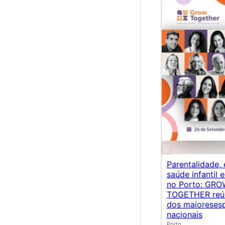
Parentalidade,
saúde infantil
no Porto: GRO
TOGETHER reún
dos maioresesp
nacionais
Porto