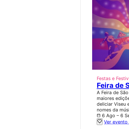
Festas e Festiv
Feira de
A Feira de Sã
maiores ediçõ
deliciar Viseu
nomes da músic
6 Ago – 6 S
Ver evento