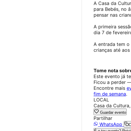
A Casa da Cultur
para Bebés, no â
pensar nas crian
A primeira sess
dia 7 de fevereir
A entrada tem o 
crianças até aos
Tome nota sobr
Este evento já t
Ficou a perder 
Encontre mais
e
fim de semana
.
LOCAL
Casa da Cultura,
Guardar evento
Partilhar
WhatsApp
C
É o teu evento? Reivi