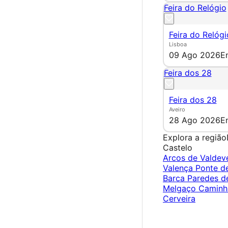
Feira do Relógio
Feira do Relógi
Lisboa
09 Ago 2026
E
Feira dos 28
Feira dos 28
Aveiro
28 Ago 2026
E
Explora a região
Castelo
Arcos de Valde
Valença
Ponte d
Barca
Paredes d
Melgaço
Camin
Cerveira