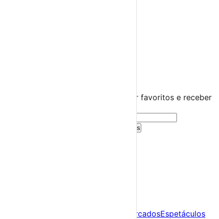
Diversos
Praias Fluviais
Distrito de Viana do Castelo
Valença
›
☀️
💻
🌙
🤍
Guarda este evento
Cria uma conta gratuita para guardar favoritos e receber
sugestões personalizadas.
Criar Conta Grátis
Já tens conta?
Entra aqui
A tua agenda cultural de Portugal
Descobre
Agenda
Festas e Festivais
Feiras e Mercados
Espetáculos