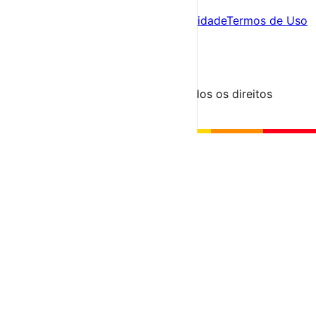
Sobre
Sobre nós
Contacto
Política de Privacidade
Termos de Uso
Para Organizadores
Submeter Evento
Minha Conta
Segue-nos
© 2023-2026 aondevamos.pt — Todos os direitos
reservados
↑ Topo