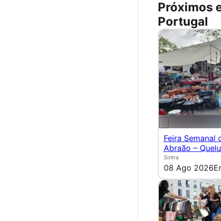
Próximos 
Portugal
Feira Semanal 
Abraão – Quel
Sintra
08 Ago 2026
E