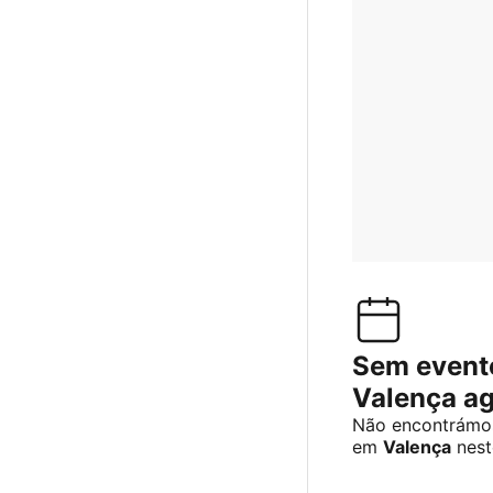
Sem event
Valença a
Não encontrámos
em
Valença
nest