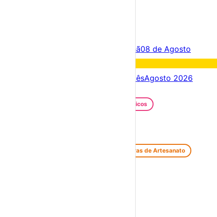
×
Criar Conta
Entrar
Acontece hoje
07 de Agosto
Amanhã
08 de Agosto
Fim de semana
08 – 09 Ago
Próximos dias
07 – 14 Ago
Este mês
Agosto 2026
Festas e Festivais
Santos Populares
Festivais Gastronómicos
Festivais de Verão
Feiras e Mercados
Feiras de Antiguidades e Velharias
Feiras de Artesanato
Feiras Medievais
Mercados Saloios
Espetáculos
Teatro
Concertos
Cinema
Miúdos e Família
Exposições