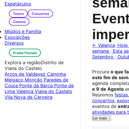
sema
Espetáculos
Even
Teatro
Concertos
Cinema
imper
Miúdos e Família
Exposições
Diversos
← Valença
·
Hoje
semana
·
Esta s
Praias Fluviais
Setembro
·
Outu
Explora a região
Distrito de
Viana do Castelo
Procura
o que f
Arcos de Valdevez
Caminha
este fim de se
Melgaço
Monção
Paredes de
agenda complet
Coura
Ponte da Barca
Ponte de
e 9 de Agosto
em
Lima
Valença
Viana do Castelo
Reunimos
festas
Vila Nova de Cerveira
concertos
,
expo
eventos de
entra
atividades para 
Ler mais ↓