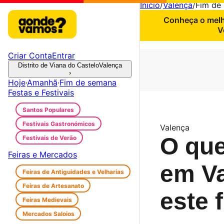
Início
/
Valença
/
Fim de
Conheça o melho
V
Criar Conta
Entrar
Distrito de Viana do Castelo
Valença
›
Hoje
·
Amanhã
·
Fim de semana
Festas e Festivais
Santos Populares
Festivais Gastronómicos
Valença
O que
Festivais de Verão
Feiras e Mercados
em V
Feiras de Antiguidades e Velharias
Feiras de Artesanato
este 
Feiras Medievais
Mercados Saloios