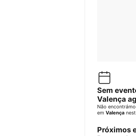
Sem event
Valença a
Não encontrámos
em
Valença
nest
Próximos 