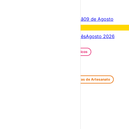
×
Criar Conta
Entrar
Acontece hoje
08 de Agosto
Amanhã
09 de Agosto
Fim de semana
08 – 09 Ago
Próximos dias
08 – 15 Ago
Este mês
Agosto 2026
Festas e Festivais
Santos Populares
Festivais Gastronómicos
Festivais de Verão
Feiras e Mercados
Feiras de Antiguidades e Velharias
Feiras de Artesanato
Feiras Medievais
Mercados Saloios
Espetáculos
Teatro
Concertos
Cinema
Miúdos e Família
Exposições
Diversos