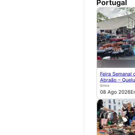
Portugal
Feira Semanal 
Abraão – Quel
Sintra
08 Ago 2026
E