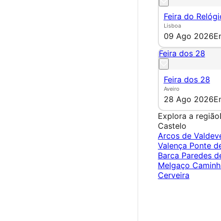
Feira do Relógi
Lisboa
09 Ago 2026
E
Feira dos 28
Feira dos 28
Aveiro
28 Ago 2026
E
Explora a região
Castelo
Arcos de Valde
Valença
Ponte d
Barca
Paredes d
Melgaço
Camin
Cerveira