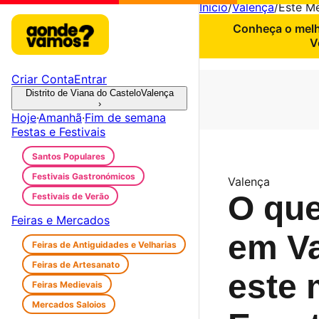
Início
/
Valença
/
Este M
Conheça o melho
V
Criar Conta
Entrar
Distrito de Viana do Castelo
Valença
›
Hoje
·
Amanhã
·
Fim de semana
Festas e Festivais
Santos Populares
Festivais Gastronómicos
Valença
O que
Festivais de Verão
Feiras e Mercados
em V
Feiras de Antiguidades e Velharias
Feiras de Artesanato
este 
Feiras Medievais
Mercados Saloios