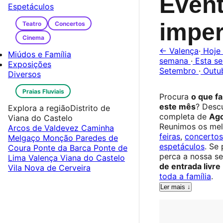
Even
Espetáculos
imper
Teatro
Concertos
Cinema
← Valença
·
Hoje
Miúdos e Família
semana
·
Esta s
Exposições
Setembro
·
Outu
Diversos
Praias Fluviais
Procura
o que f
este mês
? Desc
Explora a região
Distrito de
completa de
Ago
Viana do Castelo
Reunimos os me
Arcos de Valdevez
Caminha
feiras
,
concertos
Melgaço
Monção
Paredes de
espetáculos
. Se
Coura
Ponte da Barca
Ponte de
perca a nossa s
Lima
Valença
Viana do Castelo
de entrada livre
Vila Nova de Cerveira
toda a família
.
Ler mais ↓