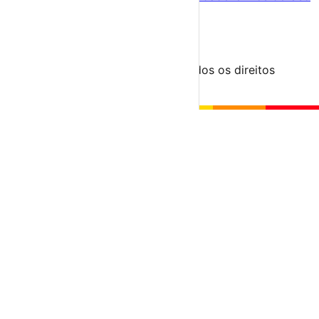
Para Organizadores
Submeter Evento
Minha Conta
Segue-nos
© 2023-2026 aondevamos.pt — Todos os direitos
reservados
↑ Topo