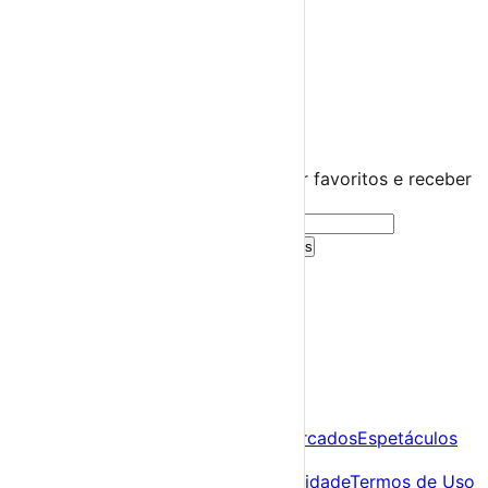
Praias Fluviais
Distrito de Viana do Castelo
Valença
›
☀️
💻
🌙
🤍
Guarda este evento
Cria uma conta gratuita para guardar favoritos e receber
sugestões personalizadas.
Criar Conta Grátis
Já tens conta?
Entra aqui
A tua agenda cultural de Portugal
Descobre
Agenda
Festas e Festivais
Feiras e Mercados
Espetáculos
Sobre
Sobre nós
Contacto
Política de Privacidade
Termos de Uso