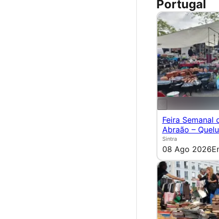
Portugal
Feira Semanal 
Abraão – Quel
Sintra
08 Ago 2026
E