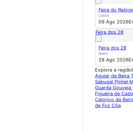
Feira do Relógi
Lisboa
09 Ago 2026
E
Feira dos 28
Feira dos 28
Aveiro
28 Ago 2026
E
Explora a região
Aguiar da Beira
Sabugal
Pinhel
M
Guarda
Gouveia
Figueira de Cast
Celorico da Beir
de Foz Côa