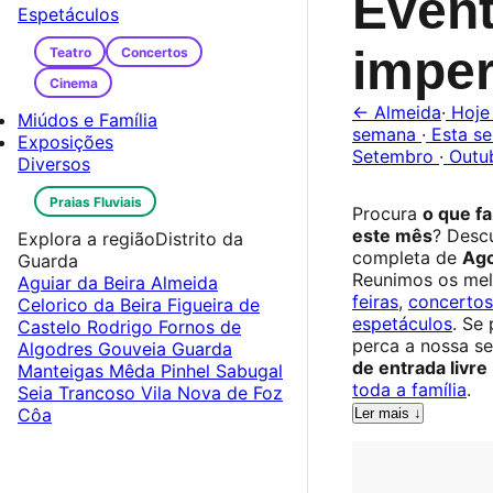
Even
Espetáculos
imper
Teatro
Concertos
Cinema
← Almeida
·
Hoj
Miúdos e Família
semana
·
Esta s
Exposições
Setembro
·
Outu
Diversos
Praias Fluviais
Procura
o que f
este mês
? Desc
Explora a região
Distrito da
completa de
Ago
Guarda
Reunimos os me
Aguiar da Beira
Almeida
feiras
,
concertos
Celorico da Beira
Figueira de
espetáculos
. Se
Castelo Rodrigo
Fornos de
perca a nossa s
Algodres
Gouveia
Guarda
de entrada livre
Manteigas
Mêda
Pinhel
Sabugal
toda a família
.
Seia
Trancoso
Vila Nova de Foz
Côa
Ler mais ↓