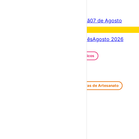
×
Criar Conta
Entrar
Acontece hoje
06 de Agosto
Amanhã
07 de Agosto
Fim de semana
08 – 09 Ago
Próximos dias
06 – 13 Ago
Este mês
Agosto 2026
Festas e Festivais
Santos Populares
Festivais Gastronómicos
Festivais de Verão
Feiras e Mercados
Feiras de Antiguidades e Velharias
Feiras de Artesanato
Feiras Medievais
Mercados Saloios
Espetáculos
Teatro
Concertos
Cinema
Miúdos e Família
Exposições
Diversos