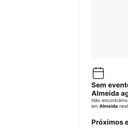
Sem event
Almeida a
Não encontrámos
em
Almeida
nes
Próximos 