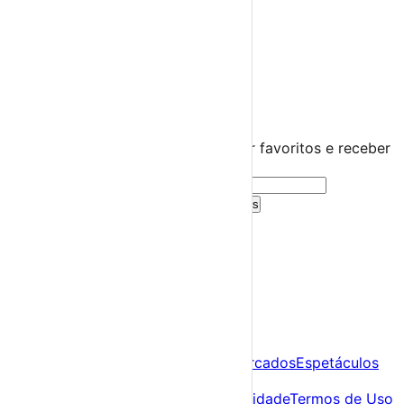
Praias Fluviais
Distrito da Guarda
Almeida
›
☀️
💻
🌙
🤍
Guarda este evento
Cria uma conta gratuita para guardar favoritos e receber
sugestões personalizadas.
Criar Conta Grátis
Já tens conta?
Entra aqui
A tua agenda cultural de Portugal
Descobre
Agenda
Festas e Festivais
Feiras e Mercados
Espetáculos
Sobre
Sobre nós
Contacto
Política de Privacidade
Termos de Uso