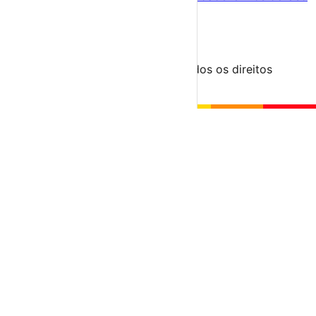
Para Organizadores
Submeter Evento
Minha Conta
Segue-nos
© 2023-2026 aondevamos.pt — Todos os direitos
reservados
↑ Topo