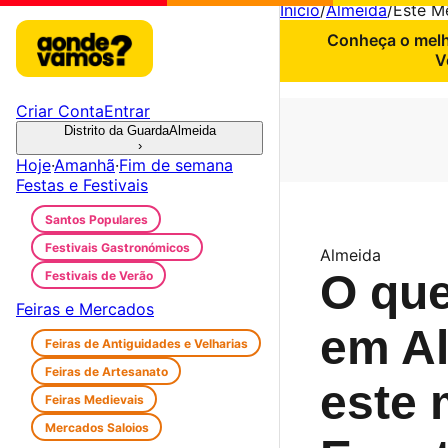
Início
/
Almeida
/
Este M
Conheça o melho
V
Criar Conta
Entrar
Distrito da Guarda
Almeida
›
Hoje
·
Amanhã
·
Fim de semana
Festas e Festivais
Santos Populares
Festivais Gastronómicos
Almeida
O que
Festivais de Verão
Feiras e Mercados
em A
Feiras de Antiguidades e Velharias
Feiras de Artesanato
este 
Feiras Medievais
Mercados Saloios