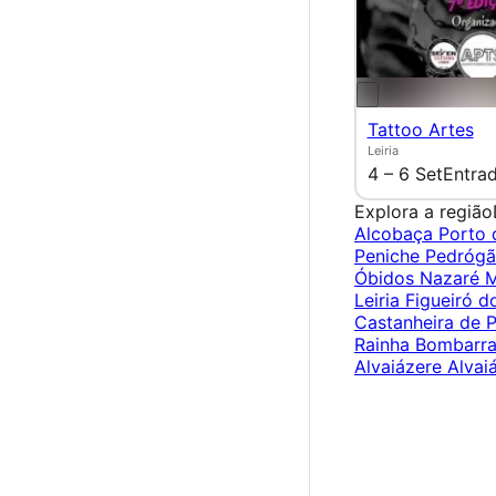
Tattoo Artes
Leiria
4 – 6 Set
Entrad
Explora a região
Alcobaça
Porto
Peniche
Pedrógã
Óbidos
Nazaré
M
Leiria
Figueiró d
Castanheira de 
Rainha
Bombarr
Alvaiázere
Alvai