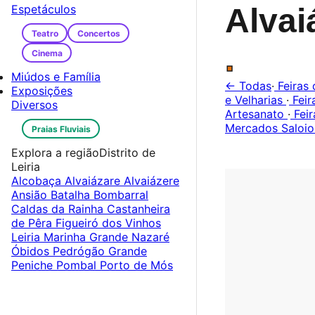
Espetáculos
Alvai
Teatro
Concertos
.
Cinema
Miúdos e Família
← Todas
·
Feiras 
Exposições
e Velharias
·
Feir
Diversos
Artesanato
·
Feir
Mercados Saloio
Praias Fluviais
Explora a região
Distrito de
Leiria
Alcobaça
Alvaiázare
Alvaiázere
Ansião
Batalha
Bombarral
Caldas da Rainha
Castanheira
de Pêra
Figueiró dos Vinhos
Leiria
Marinha Grande
Nazaré
Óbidos
Pedrógão Grande
Peniche
Pombal
Porto de Mós