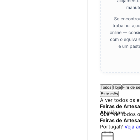
alojamento
manut
Se encontrou
trabalho, aju
online — consi
com o equival
e um paste
Todos
Hoje
Fim de s
Este mês
A ver todos os 
Feiras de Artes
Alvaiázare
.
Quer ver todos 
Feiras de Artes
Portugal?
Veja a