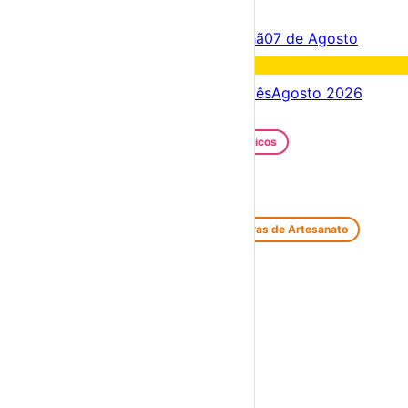
×
Criar Conta
Entrar
Acontece hoje
06 de Agosto
Amanhã
07 de Agosto
Fim de semana
08 – 09 Ago
Próximos dias
06 – 13 Ago
Este mês
Agosto 2026
Festas e Festivais
Santos Populares
Festivais Gastronómicos
Festivais de Verão
Feiras e Mercados
Feiras de Antiguidades e Velharias
Feiras de Artesanato
Feiras Medievais
Mercados Saloios
Espetáculos
Teatro
Concertos
Cinema
Miúdos e Família
Exposições
Diversos
Praias Fluviais