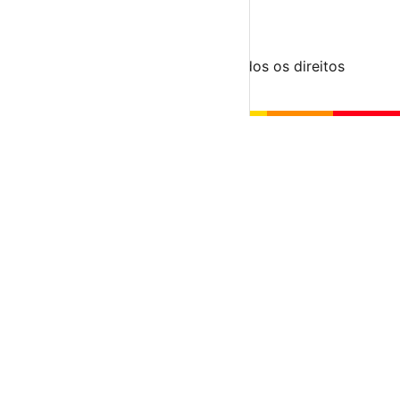
Submeter Evento
Minha Conta
Segue-nos
© 2023-2026 aondevamos.pt — Todos os direitos
reservados
↑ Topo