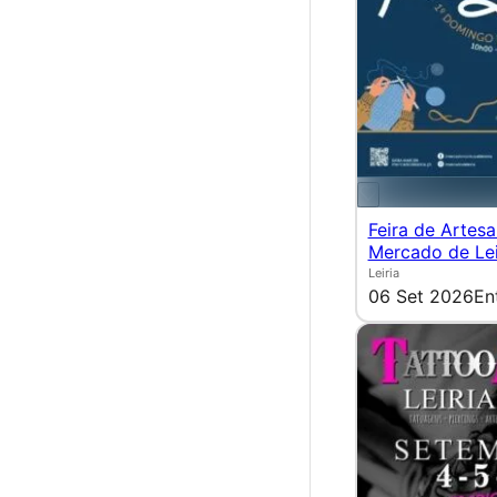
Feira de Artes
Mercado de Lei
Leiria
06 Set 2026
En