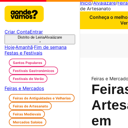
Início
/
Alvaiázare
/
Feir
de Artesanato
Conheça o melhor
Ver
Criar Conta
Entrar
Distrito de Leiria
Alvaiázare
›
Hoje
·
Amanhã
·
Fim de semana
Festas e Festivais
Santos Populares
Festivais Gastronómicos
Feiras e Mercado
Festivais de Verão
Feira
Feiras e Mercados
Feiras de Antiguidades e Velharias
Artes
Feiras de Artesanato
Feiras Medievais
em
Mercados Saloios