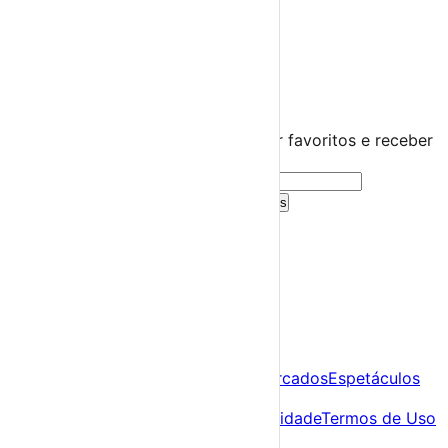
Distrito de Leiria
Alvaiázare
›
☀️
💻
🌙
🤍
Guarda este evento
Cria uma conta gratuita para guardar favoritos e receber
sugestões personalizadas.
Criar Conta Grátis
Já tens conta?
Entra aqui
A tua agenda cultural de Portugal
Descobre
Agenda
Festas e Festivais
Feiras e Mercados
Espetáculos
Sobre
Sobre nós
Contacto
Política de Privacidade
Termos de Uso
Para Organizadores