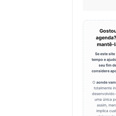
Gostou
agenda?
mantê-l
Se este sit
tempo e ajudo
seu fim d
considere apo
O
aonde vam
totalmente i
desenvolvido 
uma única p
assim, mant
implica cus