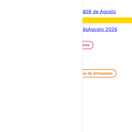
Criar Conta
Entrar
Acontece hoje
07 de Agosto
Amanhã
08 de Agosto
Fim de semana
08 – 09 Ago
Próximos dias
07 – 14 Ago
Este mês
Agosto 2026
Festas e Festivais
Santos Populares
Festivais Gastronómicos
Festivais de Verão
Feiras e Mercados
Feiras de Antiguidades e Velharias
Feiras de Artesanato
Feiras Medievais
Mercados Saloios
Espetáculos
Teatro
Concertos
Cinema
Miúdos e Família
Exposições
Diversos
Praias Fluviais