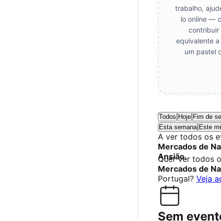
trabalho, aju
lo online — 
contribui
equivalente a
um pastel 
Todos
Hoje
Fim de s
Esta semana
Este m
A ver todos os 
Mercados de Na
Ansião
.
Quer ver todos 
Mercados de Na
Portugal?
Veja a
Sem event