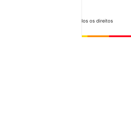
Submeter Evento
Minha Conta
Segue-nos
© 2023-2026 aondevamos.pt — Todos os direitos
reservados
↑ Topo