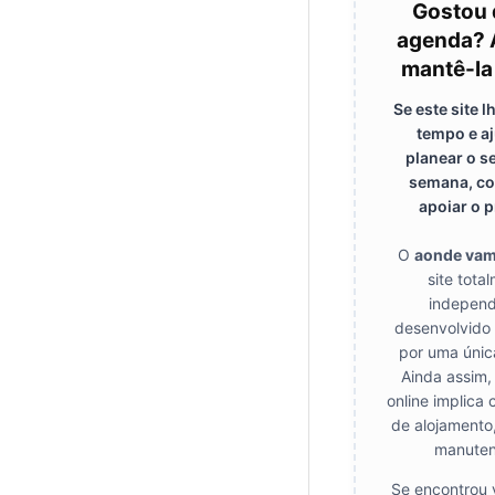
Gostou 
agenda? 
mantê-la
Se este site 
tempo e a
planear o s
semana, co
apoiar o p
O
aonde va
site tota
independ
desenvolvido
por uma únic
Ainda assim,
online implica 
de alojamento
manuten
Se encontrou 