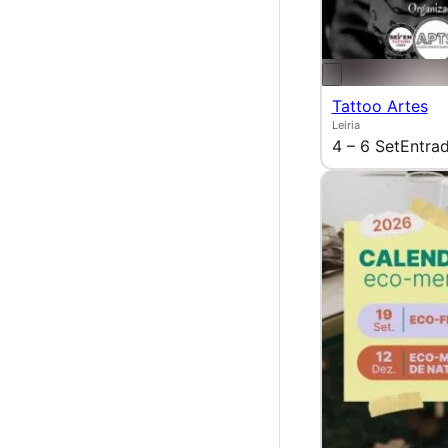
Tattoo Artes
Leiria
4 – 6 Set
Entrad