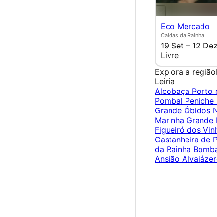
Eco Mercado
Caldas da Rainha
19 Set – 12 De
Livre
Explora a região
Leiria
Alcobaça
Porto 
Pombal
Peniche
Grande
Óbidos
N
Marinha Grande
Figueiró dos Vin
Castanheira de 
da Rainha
Bomba
Ansião
Alvaiáze
×