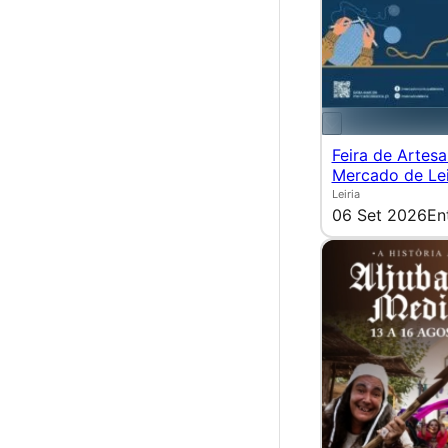
Feira de Artes
Mercado de Lei
Leiria
06 Set 2026
En