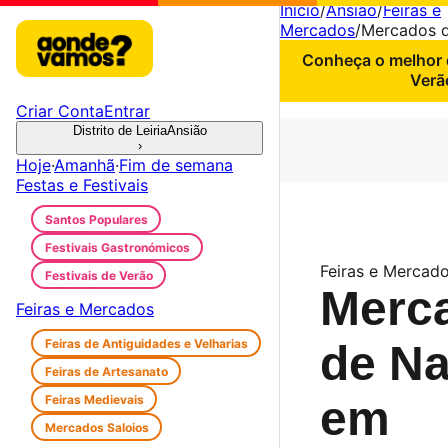
Início
/
Ansião
/
Feiras e
Mercados
/
Mercados d
Conheça o melhor d
Verã
Criar Conta
Entrar
Distrito de Leiria
Ansião
›
Hoje
·
Amanhã
·
Fim de semana
Festas e Festivais
Santos Populares
Festivais Gastronómicos
Feiras e Mercado
Festivais de Verão
Merc
Feiras e Mercados
Feiras de Antiguidades e Velharias
de Na
Feiras de Artesanato
Feiras Medievais
em
Mercados Saloios