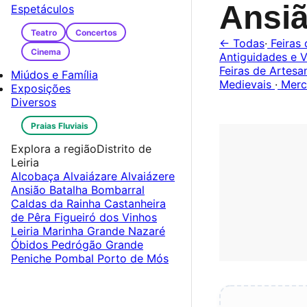
Ansi
Espetáculos
Teatro
Concertos
← Todas
·
Feiras 
Cinema
Antiguidades e V
Feiras de Artes
Miúdos e Família
Medievais
·
Merc
Exposições
Diversos
Praias Fluviais
Explora a região
Distrito de
Leiria
Alcobaça
Alvaiázare
Alvaiázere
Ansião
Batalha
Bombarral
Caldas da Rainha
Castanheira
de Pêra
Figueiró dos Vinhos
Leiria
Marinha Grande
Nazaré
Óbidos
Pedrógão Grande
Peniche
Pombal
Porto de Mós