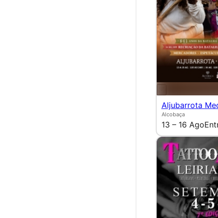
Aljubarrota Me
Alcobaça
13 – 16 Ago
Ent