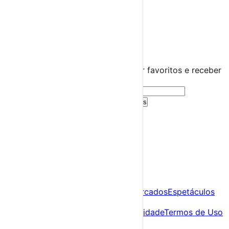
Distrito de Leiria
Ansião
›
☀️
💻
🌙
🤍
Guarda este evento
Cria uma conta gratuita para guardar favoritos e receber
sugestões personalizadas.
Criar Conta Grátis
Já tens conta?
Entra aqui
A tua agenda cultural de Portugal
Descobre
Agenda
Festas e Festivais
Feiras e Mercados
Espetáculos
Sobre
Sobre nós
Contacto
Política de Privacidade
Termos de Uso
Para Organizadores