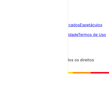
A tua agenda cultural de Portugal
Descobre
Agenda
Festas e Festivais
Feiras e Mercados
Espetáculos
Sobre
Sobre nós
Contacto
Política de Privacidade
Termos de Uso
Para Organizadores
Submeter Evento
Minha Conta
Segue-nos
© 2023-2026 aondevamos.pt — Todos os direitos
reservados
↑ Topo