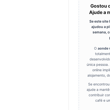
Gostou 
Ajude a m
Se este site
ajudou a pl
semana, c
O
aonde 
totalmen
desenvolvid
única pessoa. 
online impl
alojamento, d
Se encontrou 
ajude a mantê-
contribuir co
café e u