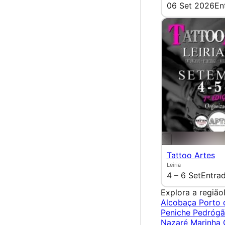
06 Set 2026
En
Tattoo Artes
Leiria
4 – 6 Set
Entrad
Explora a região
Alcobaça
Porto
Peniche
Pedróg
Nazaré
Marinha