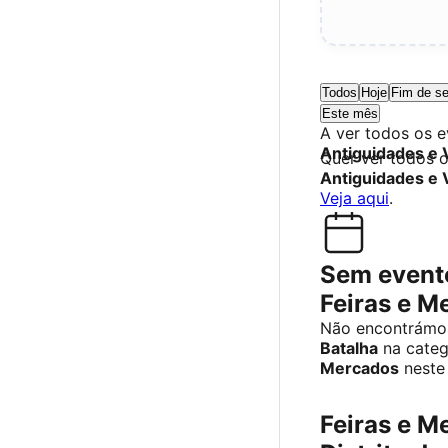
Todos
Hoje
Fim de s
Este mês
A ver todos os 
Antiguidades e 
Quer ver todos 
Antiguidades e 
Veja aqui
.
Sem evento
Feiras e M
Não encontrámos
Batalha
na categ
Mercados
neste
Feiras e M