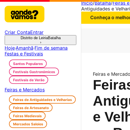
Início
/
Batalha
/
Feiras 
Antiguidades e Velhar
Conheça o melhor 
Criar Conta
Entrar
Distrito de Leiria
Batalha
›
Hoje
·
Amanhã
·
Fim de semana
Festas e Festivais
Santos Populares
Festivais Gastronómicos
Feiras e Mercado
Feira
Festivais de Verão
Feiras e Mercados
Antig
Feiras de Antiguidades e Velharias
Feiras de Artesanato
e Vel
Feiras Medievais
Mercados Saloios