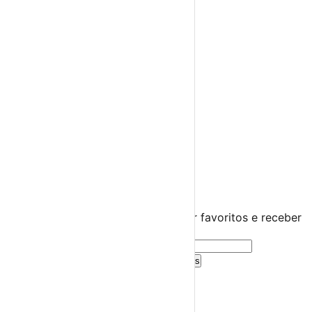
Feiras Medievais
Mercados Saloios
Espetáculos
Teatro
Concertos
Cinema
Miúdos e Família
Exposições
Diversos
Praias Fluviais
Distrito de Leiria
Batalha
›
☀️
💻
🌙
🤍
Guarda este evento
Cria uma conta gratuita para guardar favoritos e receber
sugestões personalizadas.
Criar Conta Grátis
Já tens conta?
Entra aqui