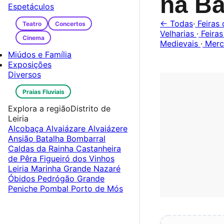
na Ba
Espetáculos
← Todas
·
Feiras 
Teatro
Concertos
Velharias
·
Feiras
Cinema
Medievais
·
Merc
Miúdos e Família
Exposições
Diversos
Praias Fluviais
Explora a região
Distrito de
Leiria
Alcobaça
Alvaiázare
Alvaiázere
Ansião
Batalha
Bombarral
Caldas da Rainha
Castanheira
de Pêra
Figueiró dos Vinhos
Leiria
Marinha Grande
Nazaré
Óbidos
Pedrógão Grande
Peniche
Pombal
Porto de Mós