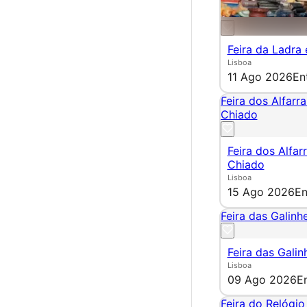
Feira da Ladra
Lisboa
11 Ago 2026
En
Feira dos Alfarr
Chiado
Feira dos Alfar
Chiado
Lisboa
15 Ago 2026
En
Feira das Galinhe
Feira das Galin
Lisboa
09 Ago 2026
E
Feira do Relógio