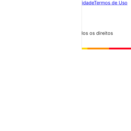
Sobre nós
Contacto
Política de Privacidade
Termos de Uso
Para Organizadores
Submeter Evento
Minha Conta
Segue-nos
© 2023-2026 aondevamos.pt — Todos os direitos
reservados
↑ Topo