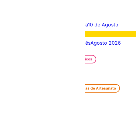
×
Criar Conta
Entrar
Acontece hoje
09 de Agosto
Amanhã
10 de Agosto
Fim de semana
15 – 09 Ago
Próximos dias
09 – 16 Ago
Este mês
Agosto 2026
Festas e Festivais
Santos Populares
Festivais Gastronómicos
Festivais de Verão
Feiras e Mercados
Feiras de Antiguidades e Velharias
Feiras de Artesanato
Feiras Medievais
Mercados Saloios
Espetáculos
Teatro
Concertos
Cinema
Miúdos e Família
Exposições
Diversos