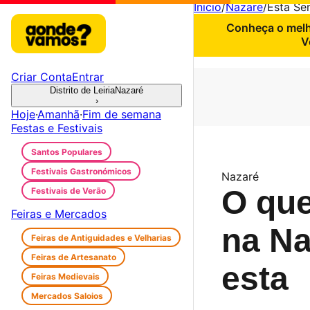
Início
/
Nazaré
/
Esta S
Conheça o melho
V
Criar Conta
Entrar
Distrito de Leiria
Nazaré
›
Hoje
·
Amanhã
·
Fim de semana
Festas e Festivais
Santos Populares
Festivais Gastronómicos
Nazaré
O que
Festivais de Verão
Feiras e Mercados
na Na
Feiras de Antiguidades e Velharias
Feiras de Artesanato
esta
Feiras Medievais
Mercados Saloios