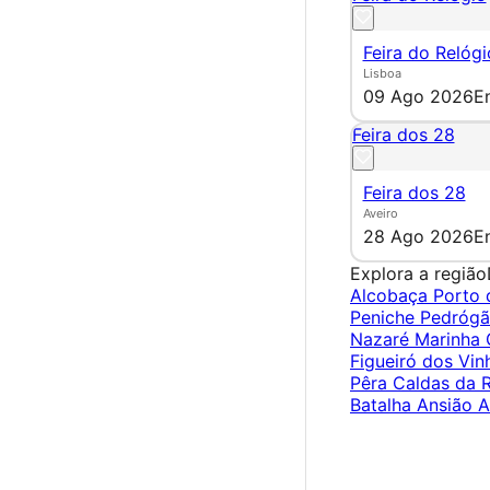
Feira do Relógi
Lisboa
09 Ago 2026
E
Feira dos 28
Feira dos 28
Aveiro
28 Ago 2026
E
Explora a região
Alcobaça
Porto
Peniche
Pedróg
Nazaré
Marinha
Figueiró dos Vi
Pêra
Caldas da 
Batalha
Ansião
A