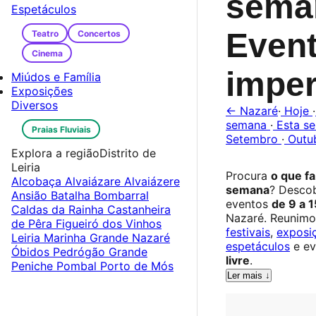
sema
Espetáculos
Even
Teatro
Concertos
Cinema
imper
Miúdos e Família
Exposições
Diversos
← Nazaré
·
Hoje
·
semana
·
Esta s
Praias Fluviais
Setembro
·
Outu
Explora a região
Distrito de
Leiria
Procura
o que f
Alcobaça
Alvaiázare
Alvaiázere
semana
? Desco
Ansião
Batalha
Bombarral
eventos
de 9 a 
Caldas da Rainha
Castanheira
Nazaré. Reunim
de Pêra
Figueiró dos Vinhos
festivais
,
exposi
Leiria
Marinha Grande
Nazaré
espetáculos
e ev
Óbidos
Pedrógão Grande
livre
.
Peniche
Pombal
Porto de Mós
Ler mais ↓