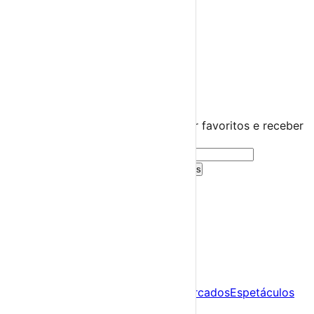
Praias Fluviais
Distrito de Leiria
Nazaré
›
☀️
💻
🌙
🤍
Guarda este evento
Cria uma conta gratuita para guardar favoritos e receber
sugestões personalizadas.
Criar Conta Grátis
Já tens conta?
Entra aqui
A tua agenda cultural de Portugal
Descobre
Agenda
Festas e Festivais
Feiras e Mercados
Espetáculos
Sobre