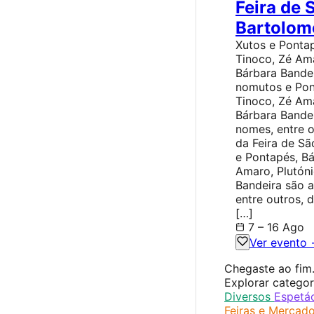
Feira de 
Bartolom
Xutos e Ponta
Tinoco, Zé Ama
Bárbara Bandei
nomutos e Pon
Tinoco, Zé Ama
Bárbara Bandei
nomes, entre o
da Feira de S
e Pontapés, Bá
Amaro, Plutóni
Bandeira são 
entre outros, 
[…]
7 – 16 Ago
Ver evento
Chegaste ao fim
Explorar categor
Diversos
Espetá
Feiras e Mercad