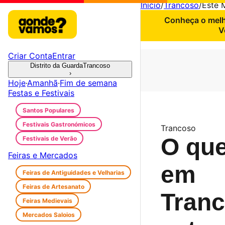
Início
/
Trancoso
/
Este 
Conheça o melho
V
Criar Conta
Entrar
Distrito da Guarda
Trancoso
›
Hoje
·
Amanhã
·
Fim de semana
Festas e Festivais
Santos Populares
Festivais Gastronómicos
Trancoso
O que
Festivais de Verão
Feiras e Mercados
em
Feiras de Antiguidades e Velharias
Feiras de Artesanato
Tran
Feiras Medievais
Mercados Saloios